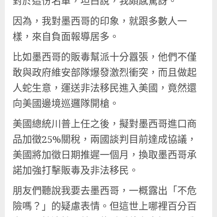
對於這份名單，坦白說，我頗感驚訝。
因為，我對墨西哥的印象，就跟多數人一
樣，來自負面報導居多。
比如墨西哥的販毒幫派十分囂張，他們不僅
敢與政府維安部隊爆發激烈衝突，而且做起
人蛇生意，運送非法移民進入美國，竟然還
向美國邊境巡邏隊開槍。
美國總統川普上任之後，擬對墨西哥進口商
品加徵25%關稅，兩國談判目前達成協議，
美國將加徵日期推遲一個月，換取墨西哥承
諾加強打擊販毒及非法移民。
朋友們聽說我要去墨西哥，一概露出「不危
險嗎？」的疑慮表情。但這世上哪裡百分百