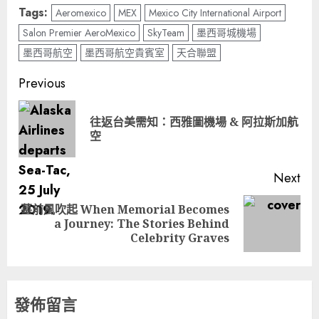
Tags:
Aeromexico
MEX
Mexico City International Airport
Salon Premier AeroMexico
SkyTeam
墨西哥城機場
墨西哥航空
墨西哥航空貴賓室
天合聯盟
Post
Previous
navigation
往返台美需知：西雅圖機場 & 阿拉斯加航
Pre
空
pos
Next
墓前風吹起 When Memorial Becomes
Next
a Journey: The Stories Behind
post:
Celebrity Graves
發佈留言