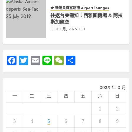
★ 機場貴賓室巡禮 airport lounges
往返台美需知：西雅圖機場 & 阿拉
斯加航空
18 1 月, 2025
0
Facebook
Twitter
Email
Line
WeChat
分
享
2025 年 2 月
一
二
三
四
五
六
日
1
2
3
4
5
6
7
8
9