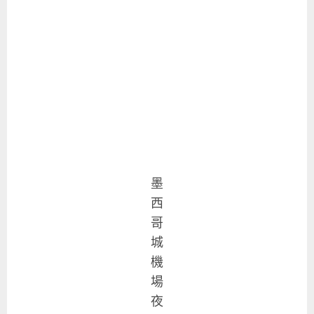
墨
西
哥
城
機
場
夜