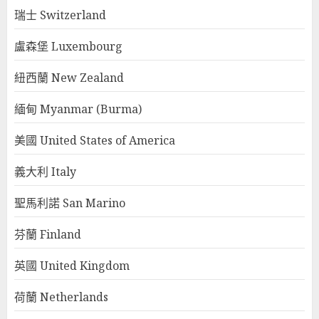
瑞士 Switzerland
盧森堡 Luxembourg
紐西蘭 New Zealand
緬甸 Myanmar (Burma)
美國 United States of America
義大利 Italy
聖馬利諾 San Marino
芬蘭 Finland
英國 United Kingdom
荷蘭 Netherlands