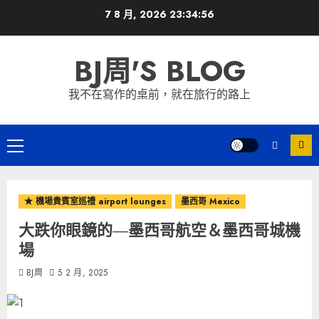
Skip
7 8 月, 2026
23:34:57
to
content
BJ周'S BLOG
我不在寫作的桌前，就在旅行的路上
Primary
Menu
★ 機場貴賓室巡禮 airport lounges
墨西哥 Mexico
大跌你眼鏡的—墨西哥航空＆墨西哥城機
場
BJ周
5 2 月, 2025