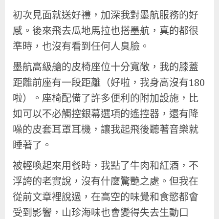
初次見面就送好禮，加深我對墨航服務的好
感。後來飛去瓜地馬拉也搭墨航，真的都很
準時，也沒有看到任何人臭臉。
墨航高級艙的皮椅座位十分寬敞，我的膝蓋
距離前座有一段距離（好啦，我身高沒有180
啦）。座椅配備了許多便利的附加設施，比
如可以不必觸控銀幕選項的遙控器，還有降
噪的皮套耳罩耳機，讓我起飛後聽著音樂就
睡著了。
被輕喚起來用餐時，我點了牛肉和紅酒，不
浮誇的老實說，沒有什麼驚艷之處。但我在
從前文章裡說過，在高空的味覺和食慾都會
受到影響，山珍海味也會變得失去生動口