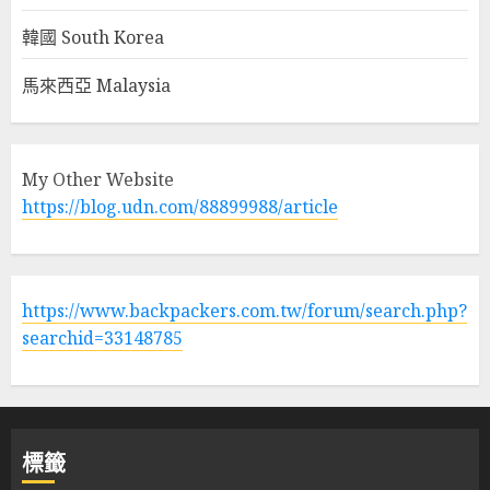
韓國 South Korea
馬來西亞 Malaysia
My Other Website
https://blog.udn.com/88899988/article
https://www.backpackers.com.tw/forum/search.php?
searchid=33148785
標籤