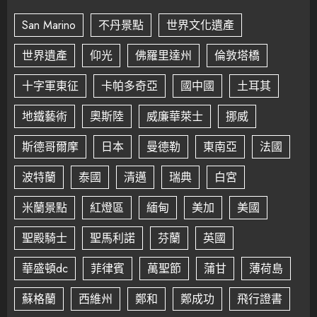
San Marino
不丹景點
世界文化遺產
世界遺產
仰光
佛羅里達州
倫敦塔橋
十字軍東征
卡帕多奇亞
國中國
土耳其
地鐵藝術
奧斯陸
威廉華萊士
挪威
斯德哥爾摩
日本
曼德勒
東南亞
法國
波特蘭
泰國
清邁
瑞典
白宮
米蘭景點
紅燈區
緬甸
美加
美國
聖殿騎士
聖馬利諾
芬蘭
英國
華盛頓dc
菲律賓
萬聖節
蒲甘
薄荷島
蘇格蘭
西維州
鄭和
鄭成功
飛行證書