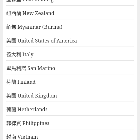
紐西蘭 New Zealand
緬甸 Myanmar (Burma)
美國 United States of America
義大利 Italy
聖馬利諾 San Marino
芬蘭 Finland
英國 United Kingdom
荷蘭 Netherlands
菲律賓 Philippines
越南 Vietnam