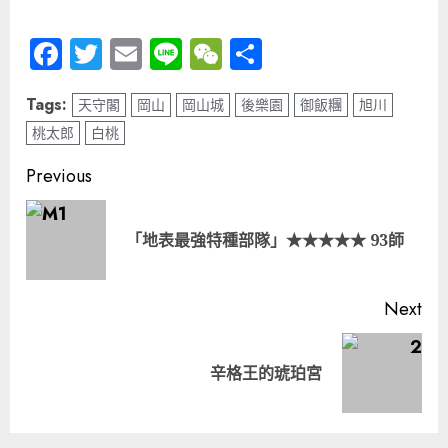
Facebook
Twitter
Email
Line
WeChat
分
享
Tags:
天守閣
岡山
岡山城
後樂園
御飯糰
旭川
桃太郎
白桃
Post
Previous
navigation
Pre
「地表最強特種部隊」★★★★★ 93師
pos
Next
Next
辛格王的琥珀宮
post: