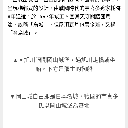
呈現梯郭式的設計，由戰國時代的宇喜多秀家耗時
8
年建造，於
1597
年竣工。因其天守閣牆面烏
漆，故稱「烏城」，但屋頂瓦片包裹金箔，又稱
「金烏城」。
▲▼旭川隔開岡山城堡，過旭川走橋或坐
船，下方是藩主的御船
▼岡山城自古即是日本名城，戰國的宇喜多
氏以岡山城堡為基地