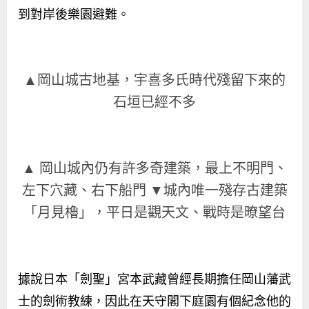
到對岸後樂園避難。
▲岡山城古地基，宇喜多氏時代殘留下來的
石垣已經不多
▲ 岡山城內仍有許多奇建築，最上不明門、
左下穴藏、右下船門 ▼城內唯一殘存古建築
「月見櫓」，平日是觀天文、戰時是暸望台
據說日本「劍聖」宮本武藏曾經長期擔任岡山藩武
士的劍術教練，因此在天守閣下庭園有個紀念他的