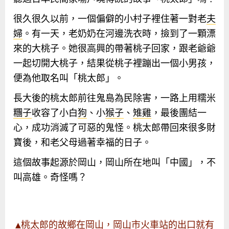
很久很久以前，一個偏僻的小村子裡住著一對老
夫
婦
。有一天，老奶奶在河邊洗衣時，撿到了一顆漂
來的大桃子。她很高興的帶著桃子回家，跟老爺爺
一起切開大桃子，結果從桃子裡蹦出一個小男孩，
便為他取名叫「桃太郎」。
長大後的桃太郎前往鬼島為民除害，一路上用糯米
糰子
收容了小白
狗
、小
猴子
、
雉雞
，最後團結一
心，成功消滅了可惡的鬼怪。桃太郎帶回來很多財
寶後，和老父母過著幸福的日子。
這個故事起源於岡山，岡山所在地叫「中國」，不
叫高雄。奇怪嗎？
▲桃太郎的故鄉在岡山，岡山市火車站的出口就有