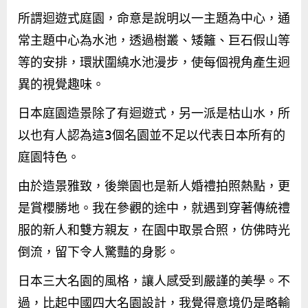
所謂迴遊式庭園，命意是說明以一主題為中心，通
常主題中心為水池，透過樹叢、矮籬、巨石假山等
等的安排，環狀圍繞水池漫步，使每個視角產生迥
異的視覺趣味。
日本庭園造景除了有迴遊式，另一派是枯山水，所
以也有人認為這
3
個名園並不足以代表日本所有的
庭園特色。
由於造景雅致，後樂園也是新人婚禮拍照熱點，更
是賞櫻勝地。我在參觀的途中，就遇到穿著傳統禮
服的新人和雙方親友，在園中取景合照，仿佛時光
倒流，留下令人驚豔的身影。
日本三大名園的風格，讓人感受到嚴謹的美學。不
過，比起中國四大名園設計，我覺得意境仍是略輸