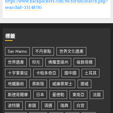
https://www.backpackers.com.tw/forum/search.php?
searchid=33148785
標籤
San Marino
不丹景點
世界文化遺產
世界遺產
仰光
佛羅里達州
倫敦塔橋
十字軍東征
卡帕多奇亞
國中國
土耳其
地鐵藝術
奧斯陸
威廉華萊士
挪威
斯德哥爾摩
日本
曼德勒
東南亞
法國
波特蘭
泰國
清邁
瑞典
白宮