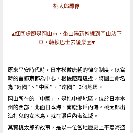
桃太郎雕像
▲紅圈處即是岡山市，坐山陽新幹線到岡山站下
車，轉換巴士去後樂園▼
原來平安時代時，日本模倣唐朝的律令制度，以當
時的首都
京都
為中心，根據距離遠近，將國土命名
為
“
近國
“
、
“
中國
“
、
“
遠國
” 3
個地區。
岡山所在的「中國」，是指中部地區，位於日本本
州的西部，北面日本海，南臨瀨戶內海。桃太郎出
海打鬼的女木島，就在瀨戶內海海域。
其實桃太郎的故事，是以一位當地歷史上平蕩海盜