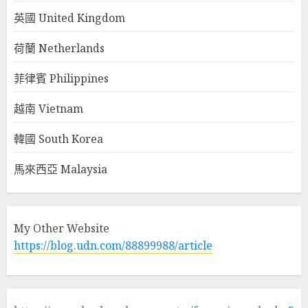
英國 United Kingdom
荷蘭 Netherlands
菲律賓 Philippines
越南 Vietnam
韓國 South Korea
馬來西亞 Malaysia
My Other Website
https://blog.udn.com/88899988/article