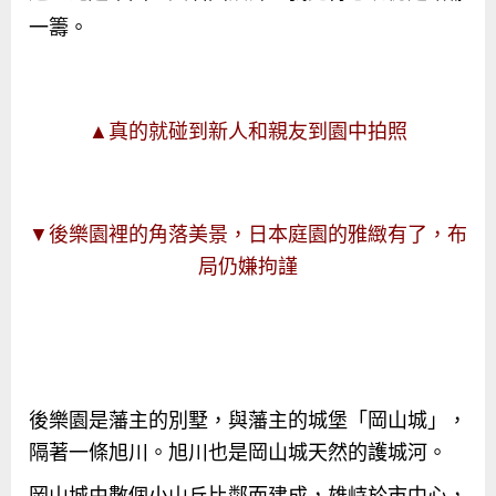
一籌。
▲真的就碰到新人和親友到園中拍照
▼後樂園裡的角落美景，日本庭園的雅緻有了，布
局仍嫌拘謹
後樂園是藩主的別墅，與藩主的城堡「岡山城」，
隔著一條旭川。旭川也是岡山城天然的護城河。
岡山城由數個小山丘比鄰而建成，雄峙於市中心，