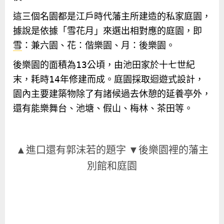
這三個名園都是江戶時代藩主所建造的私家庭園，
據說是依據「雪花月」來選出相對應的庭園，即
雪
：兼六園、花：偕樂園、月：後樂園。
後樂園的面積為
13
公頃，由池田家於十七世紀
末，耗時
14
年修建而成。庭園採取迴遊式設計，
園內主要建築物除了有諸候過去休憩的延養亭外，
還有能樂舞台、池塘、假山、梅林、茶田等。
▲進口還有郭沫若的題字 ▼後樂園裡的藩主
別館和庭園