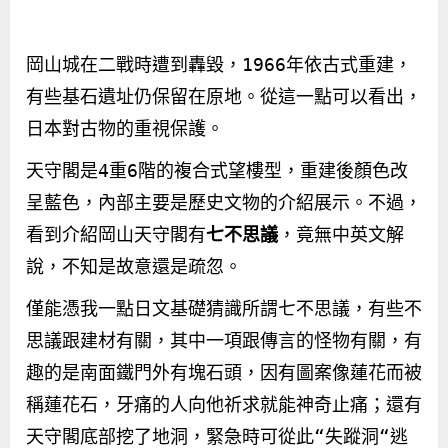
岡山城在二戰時遭到轟毀，
1966
年依古式重建，
有些基石遺址仍保留在原地。從這一點可以看出，
日本對古物的重視保護。
天守閣是
4
重
6
階的複合式望樓型，重建後顏色改
呈藍色，內部主要是歷史文物的介紹展示。不過，
看到介紹岡山天守閣有
七不思議
，竟無中英文解
說，不知是故意還是疏忽。
僅能憑我一點日文基礎猜識所謂七不思議，有些不
思議跟建材有關，其中一項跟傳言的怪物有關，有
趣的是南面鐵門外有塊石頭，因有圖案像蓮花而被
稱蓮花石，牙痛的人向他祈求就能神奇止痛；還有
天守閣底部挖了地洞，緊急時可從此
“
失蹤洞
“
逃