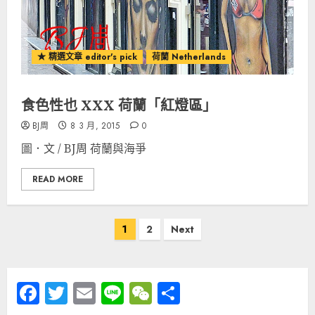
★ 精選文章 editor's pick
荷蘭 Netherlands
食色性也 XXX 荷蘭「紅燈區」
BJ周
8 3 月, 2015
0
圖．文 / BJ周 荷蘭與海爭
READ MORE
文
1
2
Next
章
分
Facebook
Twitter
Email
Line
WeChat
分
頁