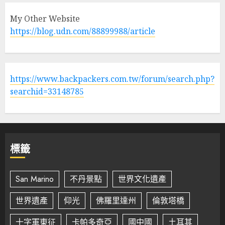
My Other Website
https://blog.udn.com/88899988/article
https://www.backpackers.com.tw/forum/search.php?
searchid=33148785
標籤
San Marino
不丹景點
世界文化遺產
世界遺產
仰光
佛羅里達州
倫敦塔橋
十字軍東征
卡帕多奇亞
國中國
土耳其