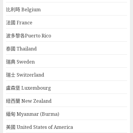
比利時 Belgium
法國 France
波多黎各Puerto Rico
泰國 Thailand
瑞典 Sweden
瑞士 Switzerland
盧森堡 Luxembourg
紐西蘭 New Zealand
緬甸 Myanmar (Burma)
美國 United States of America