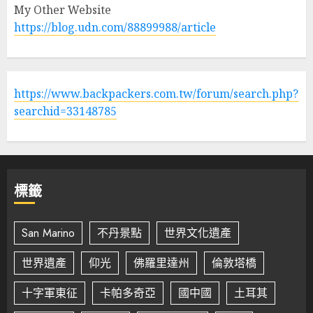
My Other Website
https://blog.udn.com/88899988/article
https://www.backpackers.com.tw/forum/search.php?
searchid=33148785
標籤
San Marino
不丹景點
世界文化遺產
世界遺產
仰光
佛羅里達州
倫敦塔橋
十字軍東征
卡帕多奇亞
國中國
土耳其