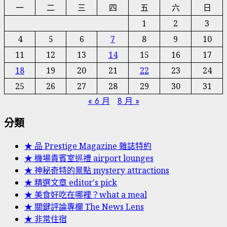
一
二
三
四
五
六
日
1
2
3
4
5
6
7
8
9
10
11
12
13
14
15
16
17
18
19
20
21
22
23
24
25
26
27
28
29
30
31
« 6 月
8 月 »
分類
★ 品 Prestige Magazine 雜誌特約
★ 機場貴賓室巡禮 airport lounges
★ 神秘奇特的景點 mystery attractions
★ 精選文章 editor's pick
★ 美食好吃在哪裡？what a meal
★ 關鍵評論專欄 The News Lens
★ 非常住宿