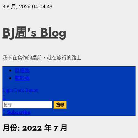
Skip
8 8 月, 2026
04:04:49
to
content
BJ周's Blog
我不在寫作的桌前，就在旅行的路上
Primary
聯絡我
Menu
關於我
Light/Dark Button
搜
尋
Subscribe
關
月份:
2022 年 7 月
鍵
字: