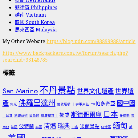
菲律賓 Philippines
越南 Vietnam
韓國 South Korea
馬來西亞 Malaysia
My Other Website
https://blog.udn.com/88899988/article
https://www.backpackers.com.tw/forum/search.php?
searchid=33148785
標籤
不丹景點
San Marino
世界文化遺產
世界遺
佛羅里達州
產
國中國
卡帕多奇亞
仰光
倫敦塔橋
十字軍東征
日本
斯德哥爾摩
挪威
土耳其
地鐵藝術
奧斯陸
威廉華萊士
曼德勒
東
緬甸
清邁
瑞典
波特蘭
米蘭景點
南亞
法國
泰國
白宮
紅燈區
美