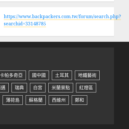
https://www.backpackers.com.tw/forum/search.php?
searchid=33148785
卡帕多奇亞
國中國
土耳其
地鐵藝術
清邁
瑞典
白宮
米蘭景點
紅燈區
薄荷島
蘇格蘭
西維州
鄭和