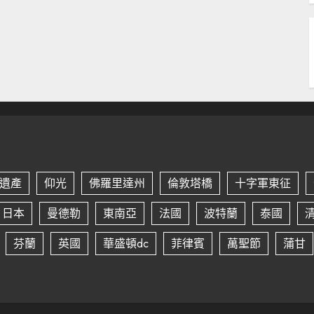
遺產
仰光
佛羅里達州
倫敦塔橋
十字軍東征
日本
曼德勒
東南亞
法國
波特蘭
泰國
芬蘭
英國
華盛頓dc
菲律賓
萬聖節
蒲甘