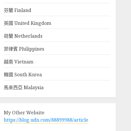
芬蘭 Finland
英國 United Kingdom
荷蘭 Netherlands
菲律賓 Philippines
越南 Vietnam
韓國 South Korea
馬來西亞 Malaysia
My Other Website
https://blog.udn.com/88899988/article