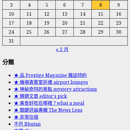
3
4
5
6
7
8
9
10
11
12
13
14
15
16
17
18
19
20
21
22
23
24
25
26
27
28
29
30
31
« 2 月
分類
★ 品 Prestige Magazine 雜誌特約
★ 機場貴賓室巡禮 airport lounges
★ 神秘奇特的景點 mystery attractions
★ 精選文章 editor's pick
★ 美食好吃在哪裡？what a meal
★ 關鍵評論專欄 The News Lens
★ 非常住宿
不丹 Bhutan