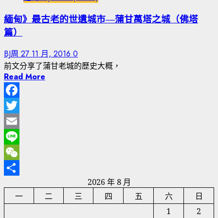
緬甸》最古老的世遺城市—蒲甘萬塔之城（佛塔
篇）
BJ周
27 11 月, 2016
0
前文分享了蒲甘老城的歷史大概，
Read More
Facebook
Twitter
Email
Line
WeChat
2026 年 8 月
分
一
二
三
四
五
六
日
享
1
2