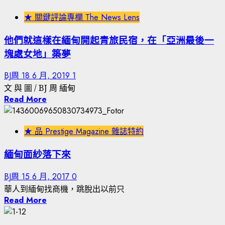
★ 關鍵評論專欄 The News Lens
他們就這樣在緬甸開起青旅民宿，在「亞洲最後一
塊處女地」築夢
BJ周
18 6 月, 2019
1
文 與 圖 / BJ 周 緬甸
Read More
★ 品 Prestige Magazine 雜誌特約
緬甸面紗落下來
BJ周
15 6 月, 2017
0
華人到緬甸找商機，跳脫出以前只
Read More