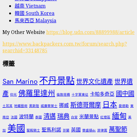
越南 Vietnam
韓國 South Korea
馬來西亞 Malaysia
My Other Website
https://blog.udn.com/88899988/article
https://www.backpackers.com.tw/forum/search.php?
searchid=33148785
標籤
不丹景點
San Marino
世界文化遺產
世界遺
佛羅里達州
產
國中國
卡帕多奇亞
仰光
倫敦塔橋
十字軍東征
日本
斯德哥爾摩
挪威
土耳其
地鐵藝術
奧斯陸
威廉華萊士
曼德勒
東
緬甸
清邁
瑞典
波特蘭
米蘭景點
南亞
法國
泰國
白宮
紅燈區
美
美國
萬聖節
聖馬利諾
英國
加
聖殿騎士
芬蘭
華盛頓dc
菲律賓