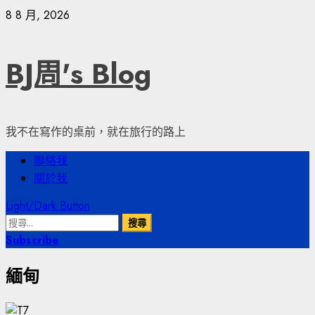
Skip
8 8 月, 2026
to
content
BJ周's Blog
我不在寫作的桌前，就在旅行的路上
Primary
聯絡我
Menu
關於我
Light/Dark Button
搜
尋
Subscribe
關
緬甸
鍵
字: