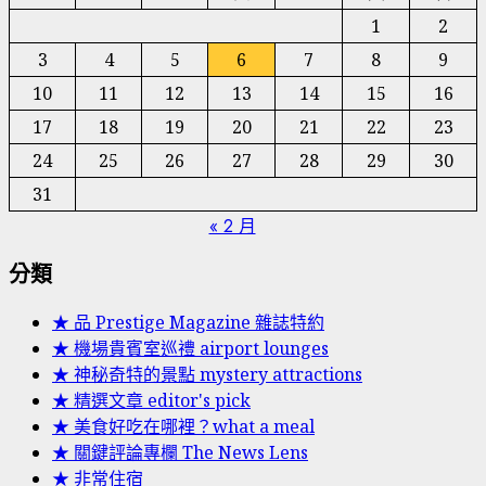
1
2
3
4
5
6
7
8
9
10
11
12
13
14
15
16
17
18
19
20
21
22
23
24
25
26
27
28
29
30
31
« 2 月
分類
★ 品 Prestige Magazine 雜誌特約
★ 機場貴賓室巡禮 airport lounges
★ 神秘奇特的景點 mystery attractions
★ 精選文章 editor's pick
★ 美食好吃在哪裡？what a meal
★ 關鍵評論專欄 The News Lens
★ 非常住宿