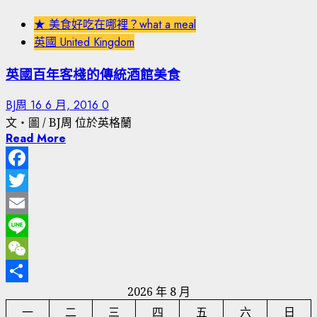
★ 美食好吃在哪裡？what a meal
英國 United Kingdom
英國百年客棧的傳統酒館美食
BJ周
16 6 月, 2016
0
文‧圖 / BJ周 位於英格蘭
Read More
Facebook
Twitter
Email
Line
WeChat
2026 年 8 月
分
一
二
三
四
五
六
日
享