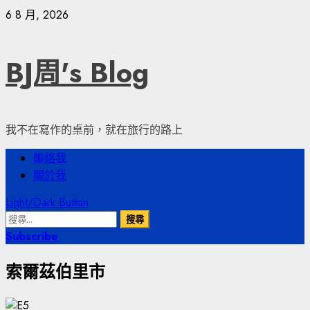
Skip
6 8 月, 2026
to
content
BJ周's Blog
我不在寫作的桌前，就在旅行的路上
Primary
聯絡我
Menu
關於我
Light/Dark Button
搜
尋
Subscribe
關
索爾茲伯里市
鍵
字: