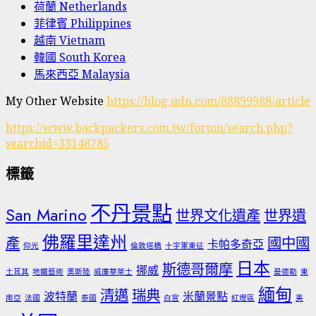
荷蘭 Netherlands
菲律賓 Philippines
越南 Vietnam
韓國 South Korea
馬來西亞 Malaysia
My Other Website
https://blog.udn.com/88899988/article
https://www.backpackers.com.tw/forum/search.php?
searchid=33148785
標籤
不丹景點
San Marino
世界文化遺產
世界遺
佛羅里達州
產
國中國
卡帕多奇亞
仰光
倫敦塔橋
十字軍東征
日本
斯德哥爾摩
挪威
土耳其
地鐵藝術
奧斯陸
威廉華萊士
曼德勒
東
緬甸
清邁
瑞典
波特蘭
米蘭景點
南亞
法國
泰國
白宮
紅燈區
美