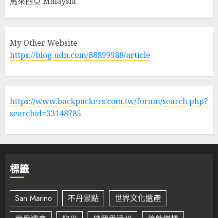
馬來西亞 Malaysia
My Other Website
https://blog.udn.com/88899988/article
https://www.backpackers.com.tw/forum/search.php?
searchid=33148785
標籤
San Marino
不丹景點
世界文化遺產