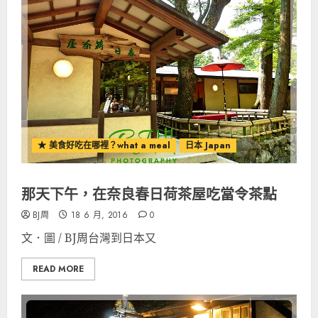
★ 美食好吃在哪裡？what a meal
日本 Japan
那天下午，在奈良春日荷茶屋吃當令茶點
BJ周
18 6 月, 2016
0
文．圖 / BJ周台灣到日本又
READ MORE