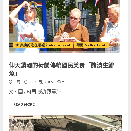
★ 美食好吃在哪裡？what a meal
荷蘭 Netherlands
仰天銷魂的荷蘭傳統國民美食「醃漬生鯡
魚」
BJ周
22 6 月, 2016
2
文．圖 / BJ周 或許跟靠海
READ MORE