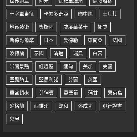
世界遺產
仰光
佛羅里達州
倫敦塔橋
十字軍東征
卡帕多奇亞
國中國
土耳其
地鐵藝術
奧斯陸
威廉華萊士
挪威
斯德哥爾摩
日本
曼德勒
東南亞
法國
波特蘭
泰國
清邁
瑞典
白宮
米蘭景點
紅燈區
緬甸
美加
美國
聖殿騎士
聖馬利諾
芬蘭
英國
華盛頓dc
菲律賓
萬聖節
蒲甘
薄荷島
蘇格蘭
西維州
鄭和
鄭成功
飛行證書
鬼屋