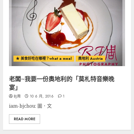
★ 美食好吃在哪裡？what a meal
奧地利 Austria
老闆~我要一份奧地利的「莫札特音樂晚
宴」
BJ周
10 6 月, 2016
1
iam-bjchou: 圖．文
READ MORE