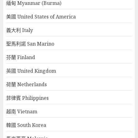
緬甸 Myanmar (Burma)
美國 United States of America
義大利 Italy
聖馬利諾 San Marino
芬蘭 Finland
英國 United Kingdom
荷蘭 Netherlands
菲律賓 Philippines
越南 Vietnam
韓國 South Korea