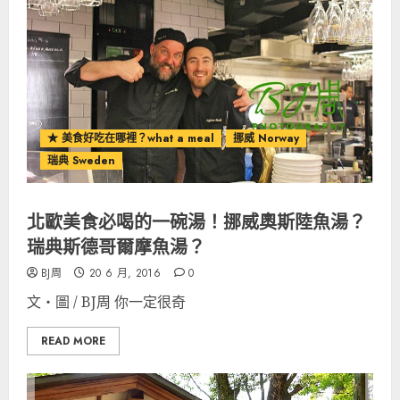
★ 美食好吃在哪裡？what a meal
挪威 Norway
瑞典 Sweden
北歐美食必喝的一碗湯！挪威奧斯陸魚湯？
瑞典斯德哥爾摩魚湯？
BJ周
20 6 月, 2016
0
文‧圖 / BJ周 你一定很奇
READ MORE