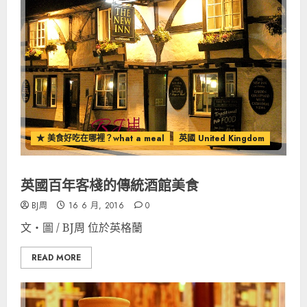
★ 美食好吃在哪裡？what a meal
英國 United Kingdom
英國百年客棧的傳統酒館美食
BJ周
16 6 月, 2016
0
文‧圖 / BJ周 位於英格蘭
READ MORE