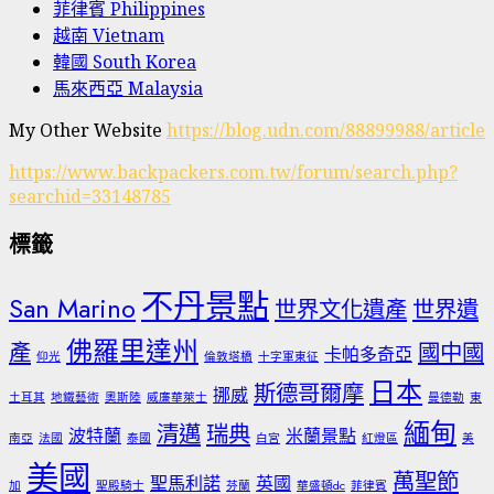
菲律賓 Philippines
越南 Vietnam
韓國 South Korea
馬來西亞 Malaysia
My Other Website
https://blog.udn.com/88899988/article
https://www.backpackers.com.tw/forum/search.php?
searchid=33148785
標籤
不丹景點
San Marino
世界文化遺產
世界遺
佛羅里達州
產
國中國
卡帕多奇亞
仰光
倫敦塔橋
十字軍東征
日本
斯德哥爾摩
挪威
土耳其
地鐵藝術
奧斯陸
威廉華萊士
曼德勒
東
緬甸
清邁
瑞典
波特蘭
米蘭景點
南亞
法國
泰國
白宮
紅燈區
美
美國
萬聖節
聖馬利諾
英國
加
聖殿騎士
芬蘭
華盛頓dc
菲律賓