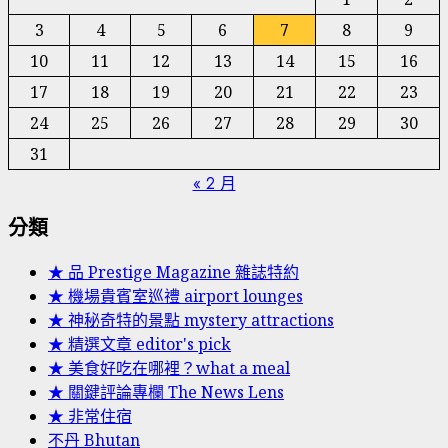
3
4
5
6
7
8
9
10
11
12
13
14
15
16
17
18
19
20
21
22
23
24
25
26
27
28
29
30
31
« 2 月
分類
★ 品 Prestige Magazine 雜誌特約
★ 機場貴賓室巡禮 airport lounges
★ 神秘奇特的景點 mystery attractions
★ 精選文章 editor's pick
★ 美食好吃在哪裡？what a meal
★ 關鍵評論專欄 The News Lens
★ 非常住宿
不丹 Bhutan