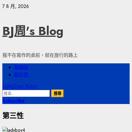
Skip
7 8 月, 2026
to
content
BJ周's Blog
我不在寫作的桌前，就在旅行的路上
Primary
聯絡我
Menu
關於我
Light/Dark Button
搜
尋
Subscribe
關
第三性
鍵
字: