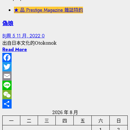
★ 品 Prestige Magazine 雜誌特約
偽娘
BJ周
5 11 月, 2022
0
出自日本文化的Otokonok
Read More
Facebook
Twitter
Email
Line
WeChat
2026 年 8 月
分
一
二
三
四
五
六
日
享
1
2