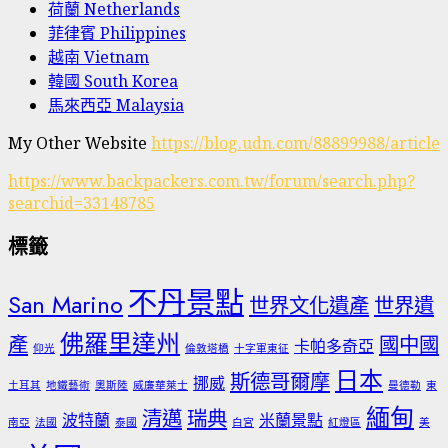
荷蘭 Netherlands
菲律賓 Philippines
越南 Vietnam
韓國 South Korea
馬來西亞 Malaysia
My Other Website
https://blog.udn.com/88899988/article
https://www.backpackers.com.tw/forum/search.php?
searchid=33148785
標籤
不丹景點
San Marino
世界文化遺產
世界遺
佛羅里達州
產
國中國
卡帕多奇亞
仰光
倫敦塔橋
十字軍東征
日本
斯德哥爾摩
挪威
土耳其
地鐵藝術
奧斯陸
威廉華萊士
曼德勒
東
緬甸
清邁
瑞典
波特蘭
米蘭景點
南亞
法國
泰國
白宮
紅燈區
美