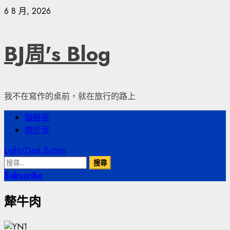
Skip
6 8 月, 2026
to
content
BJ周's Blog
我不在寫作的桌前，就在旅行的路上
Primary
聯絡我
Menu
關於我
Light/Dark Button
搜
尋
Subscribe
關
犛牛肉
鍵
字: