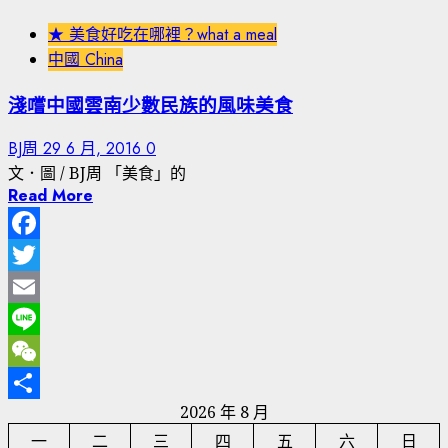
★ 美食好吃在哪裡？what a meal
中國 China
淺嚐中國雲南少數民族的風味美食
BJ周
29 6 月, 2016
0
文．圖 / BJ周 「美食」的
Read More
Facebook
Twitter
Email
Line
WeChat
2026 年 8 月
分
一
二
三
四
五
六
日
享