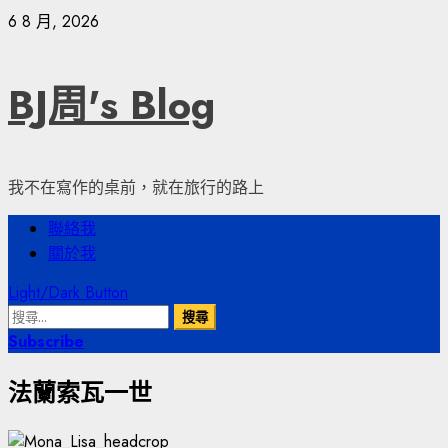
Skip
6 8 月, 2026
to
content
BJ周's Blog
我不在寫作的桌前，就在旅行的路上
Primary
聯絡我
Menu
關於我
Light/Dark Button
搜
尋
Subscribe
關
法蘭索瓦一世
鍵
字: