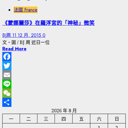
法國 France
《蒙娜麗莎》在羅浮宮的「神秘」微笑
BJ周
11 12 月, 2015
0
文‧圖 / BJ 周 近日一位
Read More
Facebook
Twitter
Email
Line
WeChat
2026 年 8 月
分
一
二
三
四
五
六
日
享
1
2