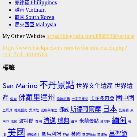
菲律賓 Philippines
越南 Vietnam
韓國 South Korea
馬來西亞 Malaysia
My Other Website
https://blog.udn.com/88899988/article
https://www.backpackers.com.tw/forum/search.php?
searchid=33148785
標籤
不丹景點
San Marino
世界文化遺產
世界遺
佛羅里達州
產
國中國
卡帕多奇亞
仰光
倫敦塔橋
十字軍東征
日本
斯德哥爾摩
挪威
土耳其
地鐵藝術
奧斯陸
威廉華萊士
曼德勒
東
緬甸
清邁
瑞典
波特蘭
米蘭景點
南亞
法國
泰國
白宮
紅燈區
美
美國
萬聖節
聖馬利諾
英國
加
聖殿騎士
芬蘭
華盛頓dc
菲律賓