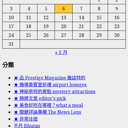
3
4
5
6
7
8
9
10
11
12
13
14
15
16
17
18
19
20
21
22
23
24
25
26
27
28
29
30
31
« 2 月
分類
★ 品 Prestige Magazine 雜誌特約
★ 機場貴賓室巡禮 airport lounges
★ 神秘奇特的景點 mystery attractions
★ 精選文章 editor's pick
★ 美食好吃在哪裡？what a meal
★ 關鍵評論專欄 The News Lens
★ 非常住宿
不丹 Bhutan