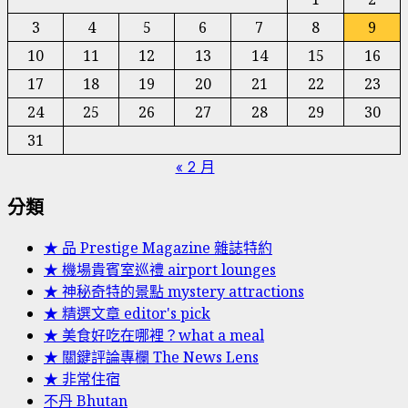
3
4
5
6
7
8
9
10
11
12
13
14
15
16
17
18
19
20
21
22
23
24
25
26
27
28
29
30
31
« 2 月
分類
★ 品 Prestige Magazine 雜誌特約
★ 機場貴賓室巡禮 airport lounges
★ 神秘奇特的景點 mystery attractions
★ 精選文章 editor's pick
★ 美食好吃在哪裡？what a meal
★ 關鍵評論專欄 The News Lens
★ 非常住宿
不丹 Bhutan