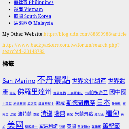
菲律賓 Philippines
越南 Vietnam
韓國 South Korea
馬來西亞 Malaysia
My Other Website
https://blog.udn.com/88899988/article
https://www.backpackers.com.tw/forum/search.php?
searchid=33148785
標籤
不丹景點
San Marino
世界文化遺產
世界遺
佛羅里達州
產
國中國
卡帕多奇亞
仰光
倫敦塔橋
十字軍東征
日本
斯德哥爾摩
挪威
土耳其
地鐵藝術
奧斯陸
威廉華萊士
曼德勒
東
緬甸
清邁
瑞典
波特蘭
米蘭景點
南亞
法國
泰國
白宮
紅燈區
美
美國
萬聖節
聖馬利諾
英國
加
聖殿騎士
芬蘭
華盛頓dc
菲律賓