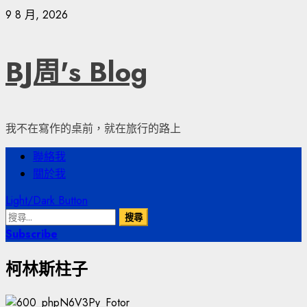
Skip
9 8 月, 2026
to
content
BJ周's Blog
我不在寫作的桌前，就在旅行的路上
Primary
聯絡我
Menu
關於我
Light/Dark Button
搜
尋
Subscribe
關
柯林斯柱子
鍵
字: