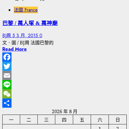
法國 France
巴黎 / 萬人塚 & 萬神廟
BJ周
5 3 月, 2015
0
文．圖 / BJ周 法國巴黎的
Read More
Facebook
Twitter
Email
Line
WeChat
2026 年 8 月
分
一
二
三
四
五
六
日
享
1
2