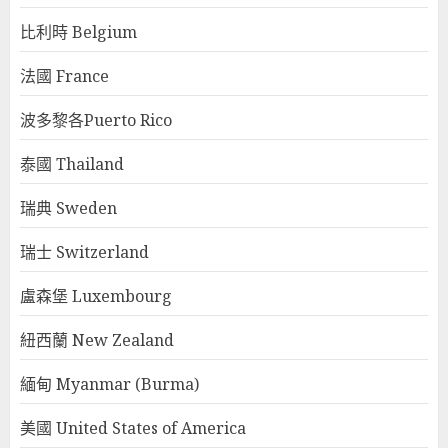
比利時 Belgium
法國 France
波多黎各Puerto Rico
泰國 Thailand
瑞典 Sweden
瑞士 Switzerland
盧森堡 Luxembourg
紐西蘭 New Zealand
緬甸 Myanmar (Burma)
美國 United States of America