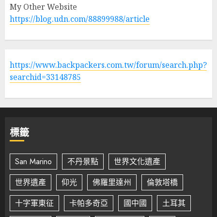
My Other Website
https://blog.udn.com/88899988/article
https://www.backpackers.com.tw/forum/search.php?
searchid=33148785
標籤
San Marino
不丹景點
世界文化遺產
世界遺產
仰光
佛羅里達州
倫敦塔橋
十字軍東征
卡帕多奇亞
國中國
土耳其