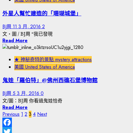
外星人幫忙建造的「珊瑚城堡」
BJ周
11 3 月, 2016
2
文‧圖 / BJ周 “我已發現
Read More
★ 神秘奇特的景點 mystery attractions
美國 United States of America
鬼娃「羅伯特」@佛州西礁石堡博物館
BJ周
5 3 月, 2016
0
文/圖：BJ周 你看過鬼娃恰奇
Read More
Previous
1
2
3
4
Next
文
章
Facebook