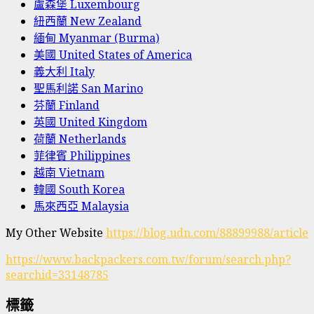
盧森堡 Luxembourg
紐西蘭 New Zealand
緬甸 Myanmar (Burma)
美國 United States of America
義大利 Italy
聖馬利諾 San Marino
芬蘭 Finland
英國 United Kingdom
荷蘭 Netherlands
菲律賓 Philippines
越南 Vietnam
韓國 South Korea
馬來西亞 Malaysia
My Other Website
https://blog.udn.com/88899988/article
https://www.backpackers.com.tw/forum/search.php?
searchid=33148785
標籤