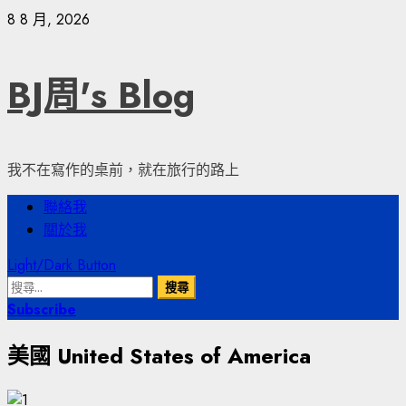
Skip
8 8 月, 2026
to
content
BJ周's Blog
我不在寫作的桌前，就在旅行的路上
Primary
聯絡我
Menu
關於我
Light/Dark Button
搜
尋
Subscribe
關
美國 United States of America
鍵
字: