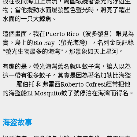
筏在夜間海面上漂流，周圍環繞著發光的浮遊生
物；當他攪動水面爆發藍色螢光時，照亮了躍出
水面的一只大鯨魚。
這個畫面，我在Puerto Rico（波多黎各）眼見為
實。島上的Bio Bay（螢光海灣），名列金氏記錄
“螢光生物最多的海灣”，那景象如天上星河。
有趣的是，螢光海灣舊名就叫蚊子灣，讓人以為
這一帶有很多蚊子。其實是因為著名加勒比海盜
—— 羅伯托 科弗雷西Roberto Cofresi經常把他
的海盜船El Mosquito蚊子號停泊在海灣而得名。
海盗故事