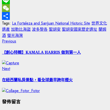
Email
Line
WeChat
Tags:
La Fortaleza and SanJuan National Historic Site
世界文化
分
遺產
加勒比海盜
波多黎各
聖胡安
聖胡安國家歷史遺址
蘭姆
享
酒
螢光海灣
Post
Previous
Previous
post:
navigation
【創心特輯】KAMALA HARRIS 做到第一人
Next
Next
post:
在紐西蘭私房景點，看全球最早跨年煙火
發佈留言