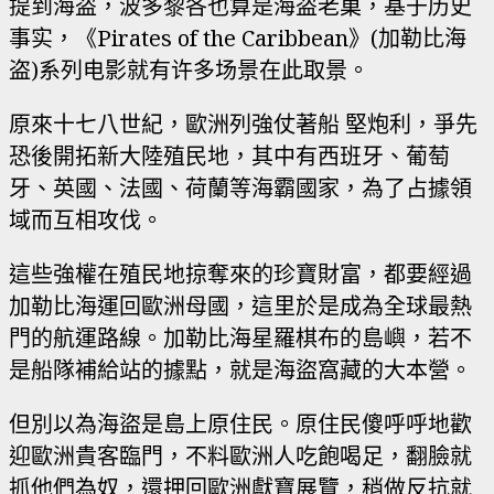
提到海盗，波多黎各也算是海盗老巢，基于历史
事实，《Pirates of the Caribbean》(加勒比海
盗)系列电影就有许多场景在此取景。
原來十七八世紀，歐洲列強仗著船 堅炮利，爭先
恐後開拓新大陸殖民地，其中有西班牙、葡萄
牙、英國、法國、荷蘭等海霸國家，為了占據領
域而互相攻伐。
這些強權在殖民地掠奪來的珍寶財富，都要經過
加勒比海運回歐洲母國，這里於是成為全球最熱
門的航運路線。加勒比海星羅棋布的島嶼，若不
是船隊補給站的據點，就是海盜窩藏的大本營。
但別以為海盜是島上原住民。原住民傻呼呼地歡
迎歐洲貴客臨門，不料歐洲人吃飽喝足，翻臉就
抓他們為奴，還押回歐洲獻寶展覽，稍做反抗就