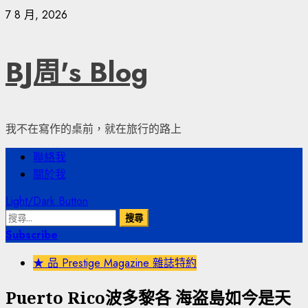
Skip
7 8 月, 2026
to
content
BJ周's Blog
我不在寫作的桌前，就在旅行的路上
Primary
聯絡我
Menu
關於我
Light/Dark Button
搜
尋
Subscribe
關
★ 品 Prestige Magazine 雜誌特約
鍵
字:
Puerto Rico波多黎各 海盗島如今是天