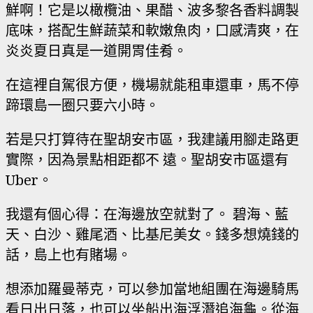
鮮啊！它是以橄欖油、果醋、波多黎各香料調製
底味，搭配生鮮蔬菜和軟嫩魚肉，口感清爽，在
炎炎夏日真是一道開胃佳肴。
在這裡自駕很方便，機場就能租車還車，馬不停
蹄環島一圈只要六小時。
若是只打算待在聖胡安市區，我建議用腳走路更
實際，因為景點相距都不 遠。聖胡安市區還有
Uber。
我還有個心得：在海邊放空就對了。 碧海、藍
天、白沙、雞尾酒、比基尼美女。錢多想燒錢的
話，島上也有賭場。
想添加羅曼蒂克，可以參加當地組團在海邊騎馬
看日出日落，也可以坐船出海浮潛追海龜。從海