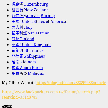
盧森堡 Luxembourg
紐西蘭 New Zealand
緬甸 Myanmar (Burma)
美國 United States of America
義大利 Italy
聖馬利諾 San Marino
芬蘭 Finland
英國 United Kingdom
荷蘭 Netherlands
菲律賓 Philippines
越南 Vietnam
韓國 South Korea
馬來西亞 Malaysia
My Other Website
https://blog.udn.com/88899988/article
https://www.backpackers.com.tw/forum/search.php?
searchid=33148785
標籤