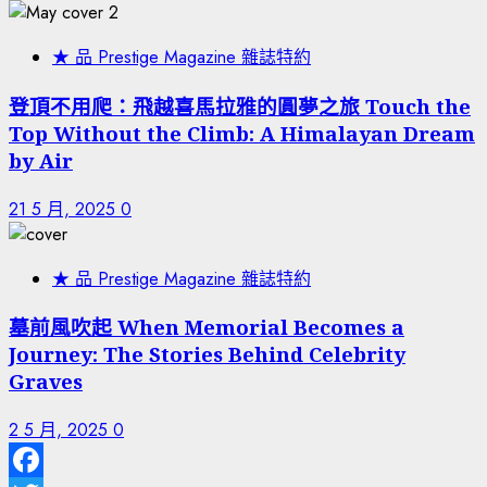
★ 品 Prestige Magazine 雜誌特約
登頂不用爬：飛越喜馬拉雅的圓夢之旅 Touch the
Top Without the Climb: A Himalayan Dream
by Air
21 5 月, 2025
0
★ 品 Prestige Magazine 雜誌特約
墓前風吹起 When Memorial Becomes a
Journey: The Stories Behind Celebrity
Graves
2 5 月, 2025
0