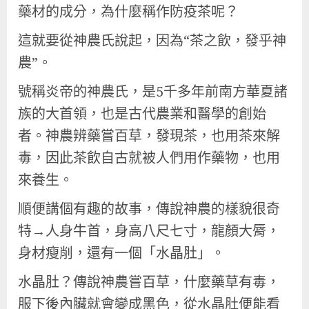
藥材的成分，為什麼稱作防疫茶呢？
這就要從神農氏說起，因為“茶之飲，發乎神
農”。
號稱炎帝的神農氏，是5千多年前南方華夏諸
族的大首領，也是古代農業和醫學的創始
者。神農辨藥嘗百草，發現茶，也用茶來解
毒，因此茶飲自古就被人們用作藥物，也用
來養生。
順便講個有趣的故事，傳說神農的樣貌很奇
特→人身牛首，身高八尺七寸，龍顏大脣，
身材瘦削，還有一個「水晶肚」。
水晶肚？傳說神農嘗百草，什麼藥草有毒，
服下後內臟就會變成黑色，從水晶肚便能看