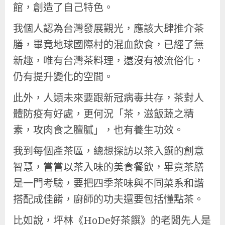
館，創造了自己特色。
我個人認為台灣發展觀光，應該大肆推介茶
膳，畢竟地球國際村的混血飲食，已經了無
新趣，唯有台灣茶料理，還沒有被流俗化，
仍有提升變化的空間。
此外，人類未來要跟新冠病毒共存，茶對人
體防疫有好處，更何況「茶，滋飯蔬之精
素，攻肉食之膻膩」，也有養生功效。
我到每個產茶區，總想探訪以茶入饌的創意
智慧，嘗嘗以茶入味的美食餐飲，畢竟茶膳
是一門考驗，要把四季茶味與不同菜系和諧
搭配成佳餚，廚師的功夫還要包括懂點茶。
比如說，坪林《HoDe好茶饌》的老闆先人是