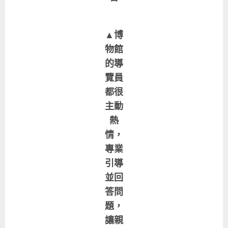
▲博
物館
的導
覽員
都很
主動
熱
情，
專業
引導
並回
答問
題，
讓親