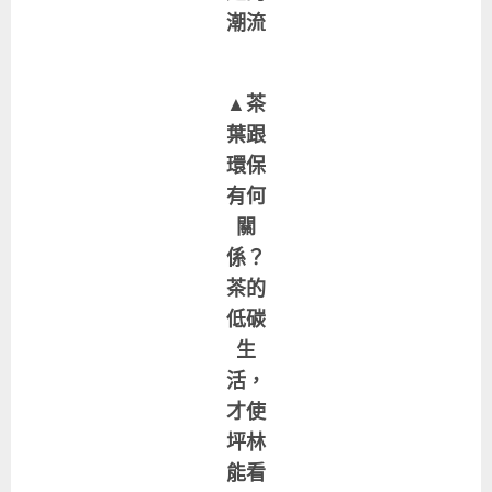
潮流
▲茶
葉跟
環保
有何
關
係？
茶的
低碳
生
活，
才使
坪林
能看