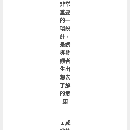
非常
重要
的一
環設
計，
是誘
導參
觀者
生出
想去
了解
的意
願
▲感