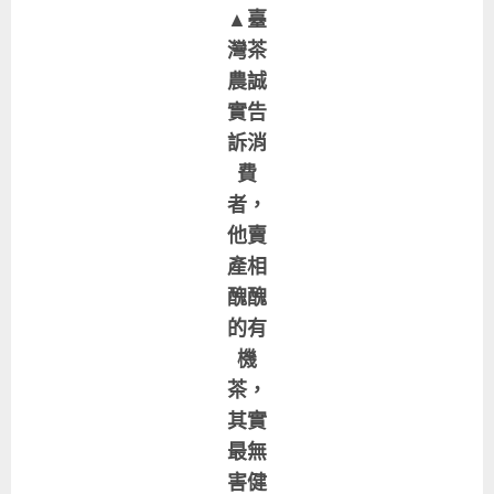
▲臺
灣茶
農誠
實告
訴消
費
者，
他賣
產相
醜醜
的有
機
茶，
其實
最無
害健