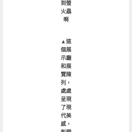
到螢
火蟲
啊
▲這
個展
示廳
和展
覽陳
列，
處處
呈現
了現
代美
感，