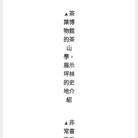
▲茶
葉博
物館
的茶
山
學，
展示
坪林
的史
地介
紹
▲非
常喜