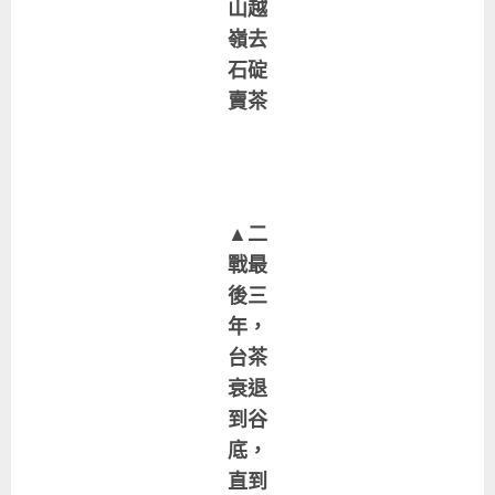
山越
嶺去
石碇
賣茶
▲二
戰最
後三
年，
台茶
衰退
到谷
底，
直到