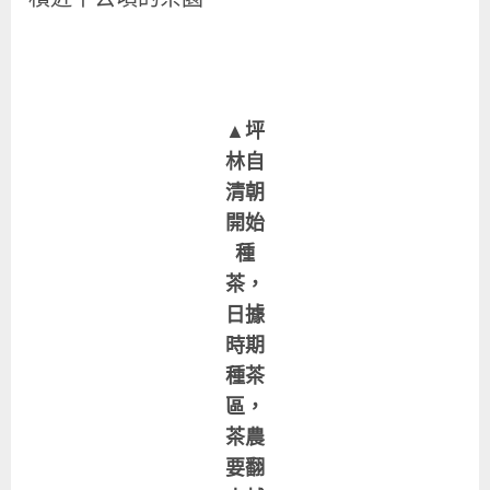
▲坪
林自
清朝
開始
種
茶，
日據
時期
種茶
區，
茶農
要翻