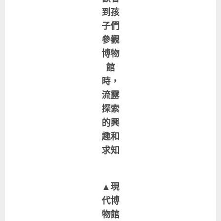
到孩
子們
參觀
博物
館
時，
流露
探索
的興
趣和
求知
▲現
代博
物館