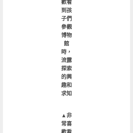
歡看
到孩
子們
參觀
博物
館
時，
流露
探索
的興
趣和
求知
▲非
常喜
歡看