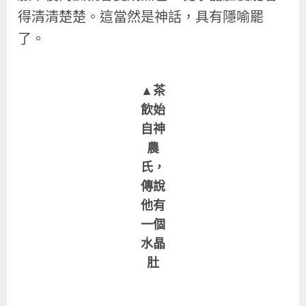
得清清楚楚。這當然是神話，具有隱喻罷
了。
▲茶
飲始
自神
農
氏，
傳說
他有
一個
水晶
肚