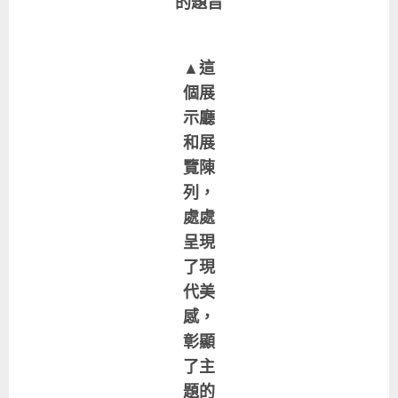
的題旨
▲這
個展
示廳
和展
覽陳
列，
處處
呈現
了現
代美
感，
彰顯
了主
題的