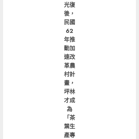
光復
後，
民國
62
年推
動加
速改
革農
村計
畫，
坪林
才成
為
「茶
葉生
產專