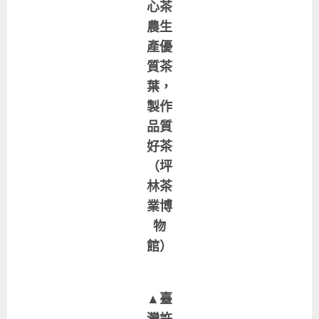
心茶
農生
產優
質茶
葉，
製作
品質
好茶
（坪
林茶
業博
物
館）
▲臺