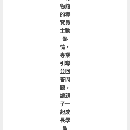
物館
的導
覽員
主動
熱
情，
專業
引導
並回
答問
題，
讓親
子一
起成
長學
習