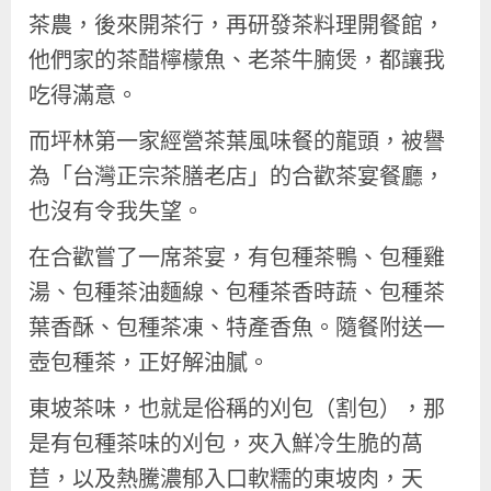
茶農，後來開茶行，再研發茶料理開餐館，
他們家的茶醋檸檬魚、老茶牛腩煲，都讓我
吃得滿意。
而坪林第一家經營茶葉風味餐的龍頭，被譽
為「台灣正宗茶膳老店」的合歡茶宴餐廳，
也沒有令我失望。
在合歡嘗了一席茶宴，有包種茶鴨、包種雞
湯、包種茶油麵線、包種茶香時蔬、包種茶
葉香酥、包種茶凍、特產香魚。隨餐附送一
壺包種茶，正好解油膩。
東坡茶味，也就是俗稱的刈包（割包），那
是有包種茶味的刈包，夾入鮮冷生脆的萵
苣，以及熱騰濃郁入口軟糯的東坡肉，天