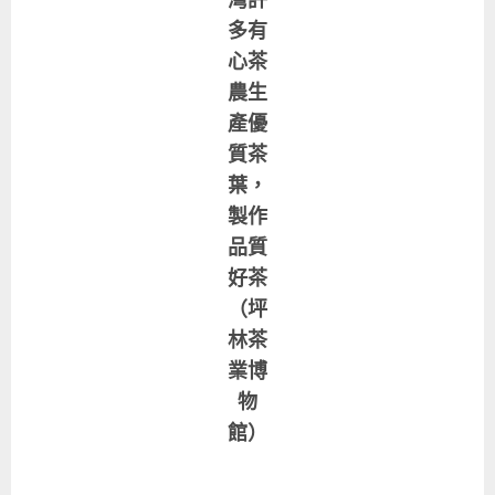
灣許
多有
心茶
農生
產優
質茶
葉，
製作
品質
好茶
（坪
林茶
業博
物
館）