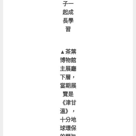
子一
起成
長學
習
▲茶葉
博物館
主展廳
下層，
當期展
覽是
《津甘
溫》，
十分地
球環保