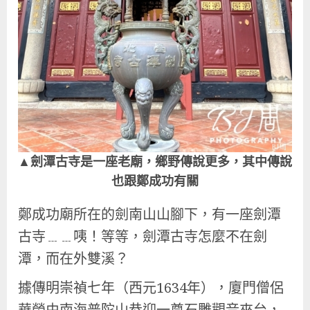
▲劍潭古寺是一座老廟，鄉野傳說更多，其中傳說
也跟鄭成功有關
鄭成功廟所在的劍南山山腳下，有一座劍潭
古寺﹍﹍咦！等等，劍潭古寺怎麼不在劍
潭，而在外雙溪？
據傳明崇禎七年（西元1634年），廈門僧侶
華榮由南海普陀山恭迎一尊石雕觀音來台，