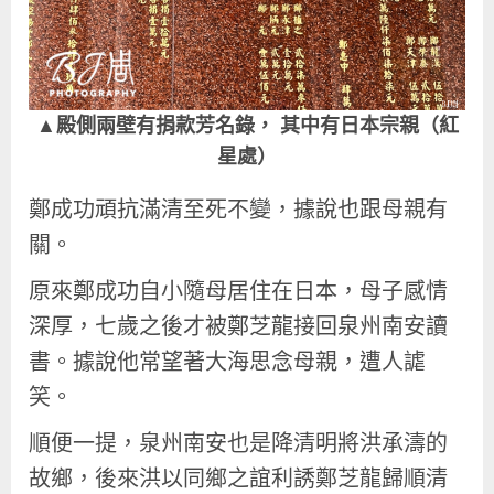
▲殿側兩壁有捐款芳名錄， 其中有日本宗親（紅
星處）
鄭成功頑抗滿清至死不變，據說也跟母親有
關。
原來鄭成功自小隨母居住在日本，母子感情
深厚，七歲之後才被鄭芝龍接回泉州南安讀
書。據說他常望著大海思念母親，遭人謔
笑。
順便一提，泉州南安也是降清明將洪承濤的
故鄉，後來洪以同鄉之誼利誘鄭芝龍歸順清