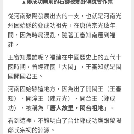
▲鄭成功廟前的石獅被鄉野傳說會作祟
從河南滎陽發展出去的一支，也就是河南光
州固始縣的鄭成功祖先，在唐僖宗光啟年
間，因為時局混亂，隨著王審知南遷到福
建。
王審知是誰呢？福建在中國歷史上的五代十
國時期，曾經建國「大閩」，王審知就是閩
國開國君王。
河南固始縣這地方，因為出了開閩王（王審
知）、開漳王（陳元光）、開台王（鄭成
功），被稱為「
唐人故里，閩台祖地
」。
看到這裡，不難明白了台北鄭成功廟跟滎陽
鄭氏宗祠的淵源。