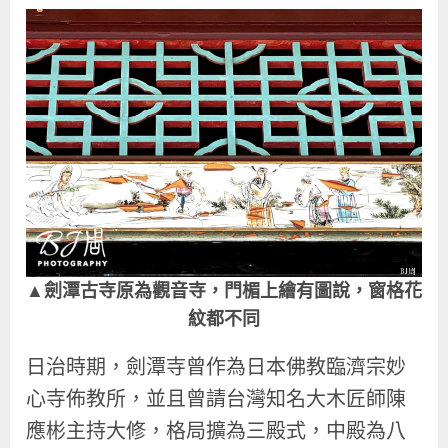
▲劍潭古寺原為觀音寺，門楣上繪有圖說，窗格花
紋都不同
日治時期，劍潭寺曾作為日本佛教臨濟宗妙
心寺佈教所，並且曾請台灣知名大木匠師陳
應彬主持大修，格局擴為三殿式，中殿為八