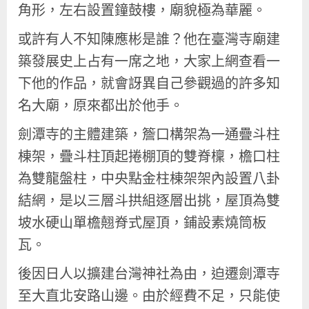
角形，左右設置鐘鼓樓，廟貌極為華麗。
或許有人不知陳應彬是誰？他在臺灣寺廟建
築發展史上占有一席之地，大家上網查看一
下他的作品，就會訝異自己參觀過的許多知
名大廟，原來都出於他手。
劍潭寺的主體建築，簷口構架為一通疊斗柱
棟架，疊斗柱頂起捲棚頂的雙脊檁，檐口柱
為雙龍盤柱，中央點金柱棟架架內設置八卦
結網，是以三層斗拱組逐層出挑，屋頂為雙
坡水硬山單檐翹脊式屋頂，鋪設素燒筒板
瓦。
後因日人以擴建台灣神社為由，迫遷劍潭寺
至大直北安路山邊。由於經費不足，只能使