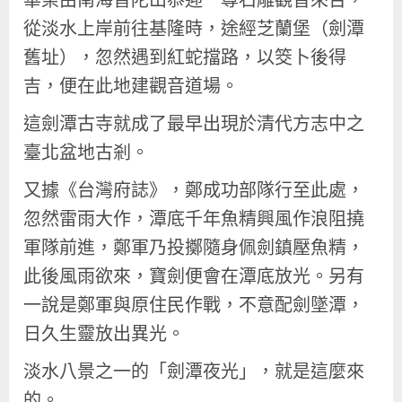
從淡水上岸前往基隆時，途經芝蘭堡（劍潭
舊址），忽然遇到紅蛇擋路，以筊卜後得
吉，便在此地建觀音道場。
這劍潭古寺就成了最早出現於清代方志中之
臺北盆地古剎。
又據《台灣府誌》，鄭成功部隊行至此處，
忽然雷雨大作，潭底千年魚精興風作浪阻撓
軍隊前進，鄭軍乃投擲隨身佩劍鎮壓魚精，
此後風雨欲來，寶劍便會在潭底放光。另有
一說是鄭軍與原住民作戰，不意配劍墜潭，
日久生靈放出異光。
淡水八景之一的「劍潭夜光」，就是這麼來
的。