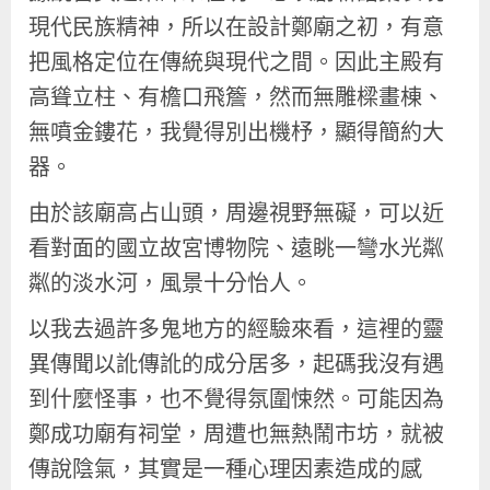
現代民族精神，所以在設計鄭廟之初，有意
把風格定位在傳統與現代之間。因此主殿有
高聳立柱、有檐口飛簷，然而無雕樑畫棟、
無噴金鏤花，我覺得別出機杼，顯得簡約大
器。
由於該廟高占山頭，周邊視野無礙，可以近
看對面的國立故宮博物院、遠眺一彎水光粼
粼的淡水河，風景十分怡人。
以我去過許多鬼地方的經驗來看，這裡的靈
異傳聞以訛傳訛的成分居多，起碼我沒有遇
到什麼怪事，也不覺得氛圍悚然。可能因為
鄭成功廟有祠堂，周遭也無熱鬧市坊，就被
傳說陰氣，其實是一種心理因素造成的感