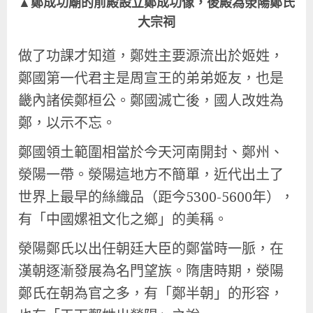
▲鄭成功廟的前殿設立鄭成功像，後殿為滎陽鄭氏
大宗祠
做了功課才知道，鄭姓主要源流出於姬姓，
鄭國第一代君主是周宣王的弟弟姬友，也是
畿內諸侯鄭桓公。鄭國滅亡後，國人改姓為
鄭，以示不忘。
鄭國領土範圍相當於今天河南開封、鄭州、
滎陽一帶。滎陽這地方不簡單，近代出土了
世界上最早的絲織品（距今5300-5600年），
有「中國嫘祖文化之鄉」的美稱。
滎陽鄭氏以出任朝廷大臣的鄭當時一脈，在
漢朝逐漸發展為名門望族。隋唐時期，滎陽
鄭氏在朝為官之多，有「鄭半朝」的形容，