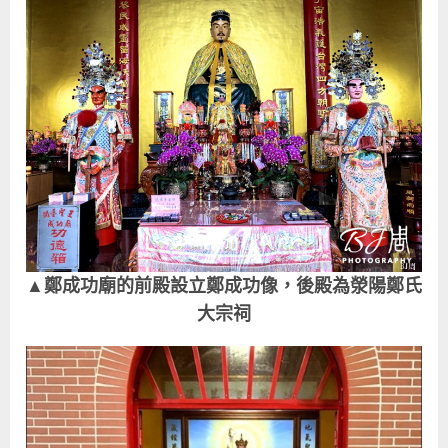
▲鄭成功廟的前殿設立鄭成功像，後殿為滎陽鄭氏
大宗祠