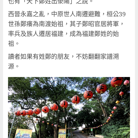
也有「天下鄭姓出滎陽」之說。
西晉永嘉之亂，中原世人南遷避難，桓公39
世孫鄭癢為南渡始祖，其子鄭昭官居將軍，
率兵及族人遷居福建，成為福建鄭姓的始
祖。
讀者如果有姓鄭的朋友，不妨翻翻家譜溯
源。