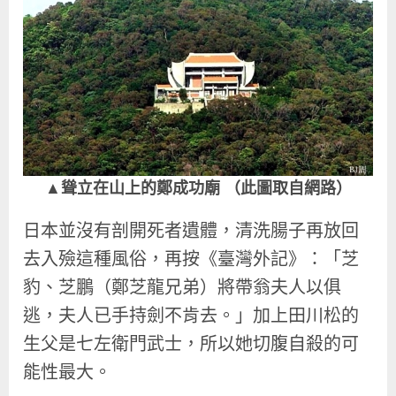
▲聳立在山上的鄭成功廟 （此圖取自網路）
日本並沒有剖開死者遺體，清洗腸子再放回
去入殮這種風俗，再按《臺灣外記》：「芝
豹、芝鵬（鄭芝龍兄弟）將帶翁夫人以俱
逃，夫人已手持劍不肯去。」加上田川松的
生父是七左衛門武士，所以她切腹自殺的可
能性最大。