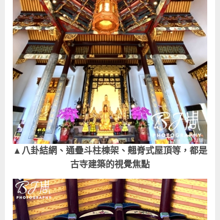
▲八卦結網、通疊斗柱棟架、翹脊式屋頂等，都是
古寺建築的視覺焦點