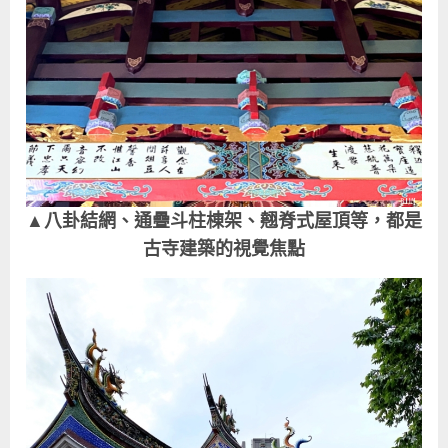
▲八卦結網、通疊斗柱棟架、翹脊式屋頂等，都是
古寺建築的視覺焦點