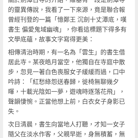
的靈異傳說，我看了一下來源，竟是聯合報
曾經刊登的一篇「憶鄭王 沉劍十丈潭底，嘆
書生 偏愛鬼域幽魂」，你看這標題下得多有
文學底蘊，故事文字寫得更美：
相傳清治時期，有一名為「雲生」的書生借
居此寺。某夜皓月當空，他獨自在寺庭中散
步，忽見一著白色喪服女子緩緩而過，口中
吟詩：「紅愁綠怨送春歸，徙椅無聊幾夕
暉，十載光陰如一夢，遊魂時逐落花飛」，
聲韻悽惋。正當他想上前，白衣女子身影已
失。
次日清晨，書生向當地人打聽，才知一女子
隨父在淡水作客，父親早逝，身無積蓄，無