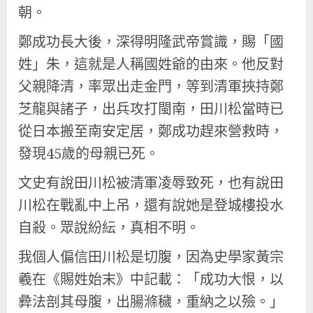
朝。
鄭成功長大後，深得明隆武帝賞識，賜「國
姓」朱，這就是人稱國姓爺的由來。他反對
父親降清，率眾出走金門，等到清軍挾持鄭
芝龍與諸子，出兵攻打閩南，田川松當時已
從日本搬至南安定居，鄭成功趕來營救時，
發現45歲的母親已死。
文史有說田川松被清軍凌辱致死，也有說田
川松在戰亂中上吊，還有說她是登城樓投水
自殺。眾說紛紜，真相不明。
我個人偏信田川松是切腹，因為史學家黃宗
羲在《賜姓始末》中記載：「成功大恨，以
彜法剖其母腹，出腸滌穢，重納之以殮。」