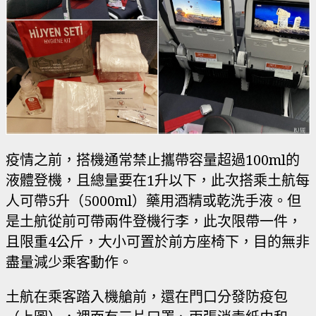
疫情之前，搭機通常禁止攜帶容量超過100ml的
液體登機，且總量要在1升以下，此次搭乘土航每
人可帶5升（5000ml）藥用酒精或乾洗手液。但
是土航從前可帶兩件登機行李，此次限帶一件，
且限重4公斤，大小可置於前方座椅下，目的無非
盡量減少乘客動作。
土航在乘客踏入機艙前，還在門口分發防疫包