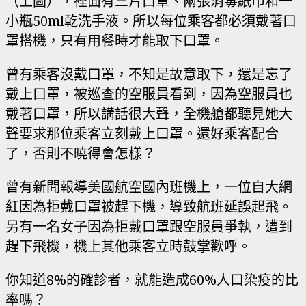
（上圖），裡面有三片口罩、兩張消毒紙巾和一
小瓶50ml乾洗手液。所以每位乘客都必須戴著口
罩搭機，只有用餐時才能取下口罩。
曾有乘客沒戴口罩，不知是故意取下，還是忘了
戴上口罩，被巡查的空服員看到，因為空服員也
戴著口罩，所以講話很大聲，全機艙都聽見她大
聲要求那位乘客立刻戴上口罩。還好乘客配合
了，否則不曉得會怎樣？
曾有新聞報導美國航空國內班機上，一位自大網
紅因為拒戴口罩被趕下機，導致航班延誤起飛。
另有一名女子因為拒戴口罩跟空服員爭執，遭到
趕下飛機，機上其他乘客立時鼓掌歡呼。
你知道8%的確診者，就能造成60%人口染疫的比
率嗎？