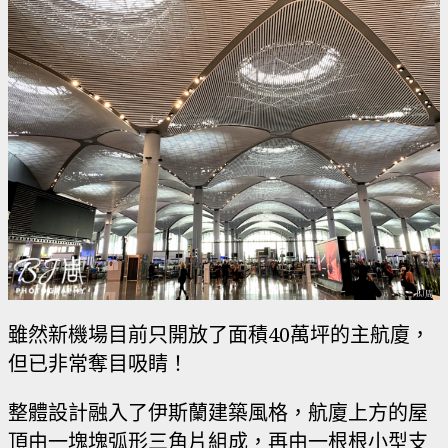
雖然新機場目前只開放了面積40萬坪的主航廈，
但已非常奪目吸睛！
整體設計融入了伊斯蘭建築風格，航廈上方的屋
頂由一塊塊弧形三角片組成，再由一根根小型支