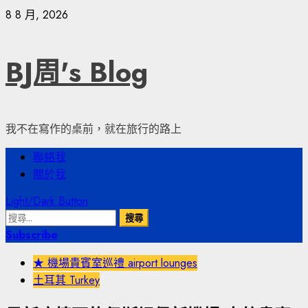
Skip
8 8 月, 2026
to
content
BJ周's Blog
我不在寫作的桌前，就在旅行的路上
Primary
聯絡我
Menu
關於我
Light/Dark Button
搜
尋
Subscribe
關
★ 機場貴賓室巡禮 airport lounges
鍵
土耳其 Turkey
字: