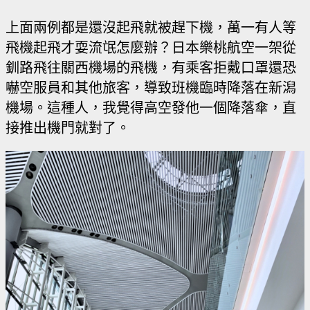
上面兩例都是還沒起飛就被趕下機，萬一有人等
飛機起飛才耍流氓怎麼辦？日本樂桃航空一架從
釧路飛往關西機場的飛機，有乘客拒戴口罩還恐
嚇空服員和其他旅客，導致班機臨時降落在新潟
機場。這種人，我覺得高空發他一個降落傘，直
接推出機門就對了。