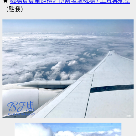
★
機場貴賓室巡禮》伊斯坦堡機場 / 土耳其航空
（點我）