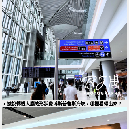
▲據說轉機大廳的形狀像博斯普魯斯海峽，哪裡看得出來？