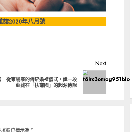
誌2020年八月號
Next
真
從柬埔寨的傳統婚禮儀式，說一段
Previous
Next
蘊藏在「扶南國」的起源傳說
post:
post:
必填欄位標示為
*