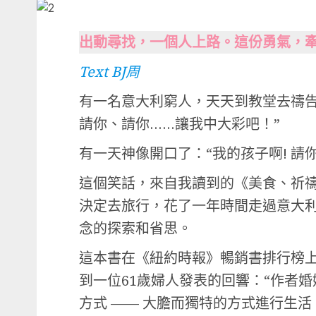
出動尋找，一個人上路。這份勇氣，牽
Text BJ周
有一名意大利窮人，天天到教堂去禱告
請你、請你……讓我中大彩吧！”
有一天神像開口了：“我的孩子啊! 請
這個笑話，來自我讀到的《美食、祈禱和戀愛》
決定去旅行，花了一年時間走過意大
念的探索和省思。
這本書在《紐約時報》暢銷書排行榜
到一位61歲婦人發表的回響：“作者
方式 —— 大膽而獨特的方式進行生