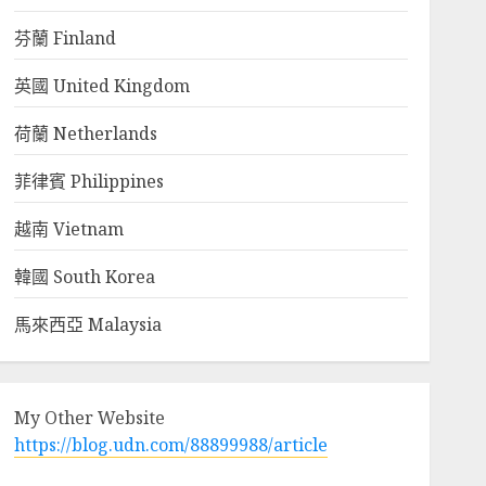
芬蘭 Finland
英國 United Kingdom
荷蘭 Netherlands
菲律賓 Philippines
越南 Vietnam
韓國 South Korea
馬來西亞 Malaysia
My Other Website
https://blog.udn.com/88899988/article