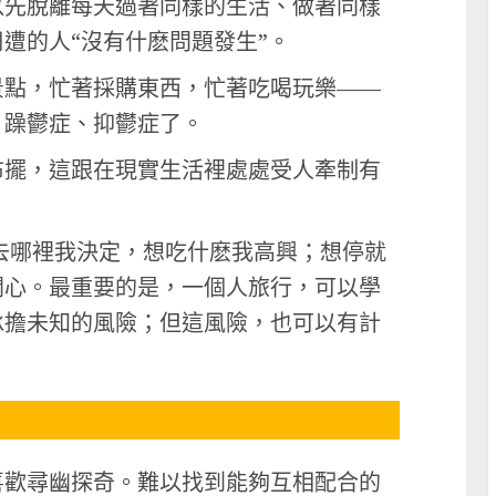
以先脫離每天過著同樣的生活、做著同樣
遭的人“沒有什麽問題發生”。
景點，忙著採購東西，忙著吃喝玩樂——
、躁鬱症、抑鬱症了。
布擺，這跟在現實生活裡處處受人牽制有
去哪裡我決定，想吃什麽我高興；想停就
開心。最重要的是，一個人旅行，可以學
承擔未知的風險；但這風險，也可以有計
喜歡尋幽探奇。難以找到能夠互相配合的