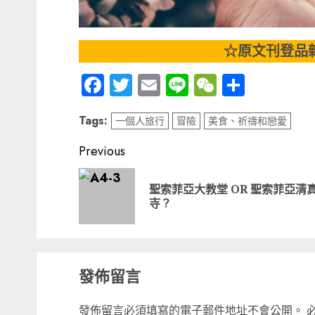
☆原文刊登品雜
Facebook
Twitter
Email
Line
WeChat
分
享
Tags:
一個人旅行
冒險
美食、祈禱和戀愛
Post
Previous
navigation
聖索菲亞大教堂 OR 聖索菲亞清
寺？
發佈留言
發佈留言必須填寫的電子郵件地址不會公開。