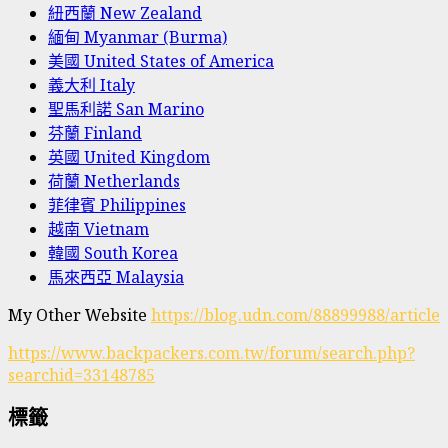
紐西蘭 New Zealand
緬甸 Myanmar (Burma)
美國 United States of America
義大利 Italy
聖馬利諾 San Marino
芬蘭 Finland
英國 United Kingdom
荷蘭 Netherlands
菲律賓 Philippines
越南 Vietnam
韓國 South Korea
馬來西亞 Malaysia
My Other Website
https://blog.udn.com/88899988/article
https://www.backpackers.com.tw/forum/search.php?
searchid=33148785
標籤