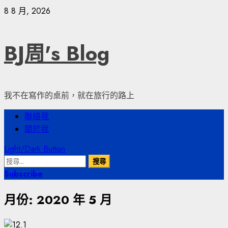
Skip
8 8 月, 2026
to
content
BJ周's Blog
我不在寫作的桌前，就在旅行的路上
Primary
聯絡我
Menu
關於我
Light/Dark Button
搜
尋
Subscribe
關
月份:
2020 年 5 月
鍵
字: