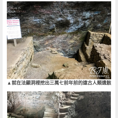
▲就在法顯洞裡挖出三萬七前年前的遠古人類遺骸