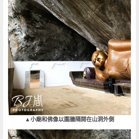
▲小廟和佛像以圍牆隔開在山洞外側