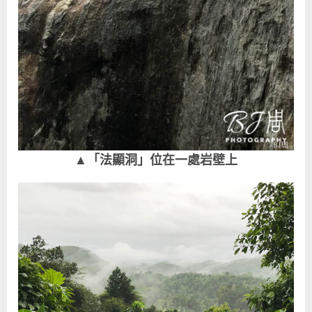
▲「法顯洞」位在一處岩壁上