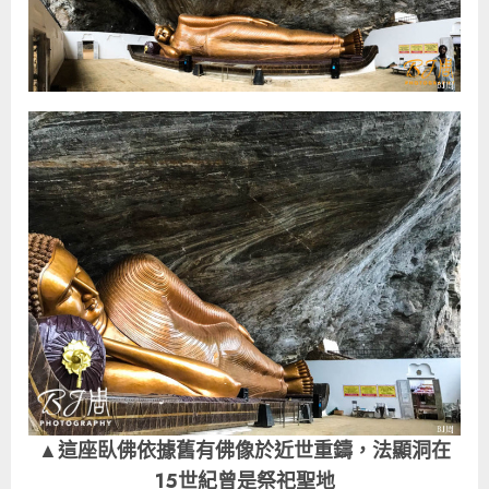
▲這座臥佛依據舊有佛像於近世重鑄，法顯洞在
15世紀曾是祭祀聖地