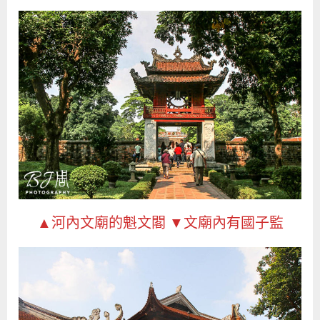
▲河內文廟的魁文閣 ▼文廟內有國子監