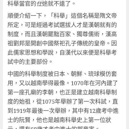
科舉當官的
仕
途就不遠了。
順便介紹一下，「科舉」這個名稱是隋文帝
所定，可是經過考試選拔人才是漢朝就有的
制度，而且漢朝罷黜百家、獨尊儒術，漢高
祖劉邦是開創中國祭祀孔子傳統的皇帝。因
此儒家思想和學說，自漢代以來便是科舉考
試中的主要部份。
中國的科舉制度被日本、朝鮮、琉球模仿套
用，又以越南學得最像。1070年在河內建了
第一座孔廟的李朝，也正是建立越南科舉制
度的始祖，從1075年舉辦了第一次科試，直
到1919年最後一次舉辦，其中有12歲考中進
士的阮賢，他也是越南科舉史上第一位狀