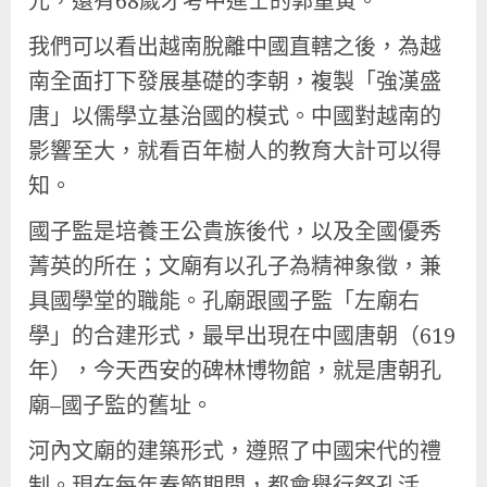
元，還有68歲才考中進士的郭童寅。
我們可以看出越南脫離中國直轄之後，為越
南全面打下發展基礎的李朝，複製「強漢盛
唐」以儒學立基治國的模式。中國對越南的
影響至大，就看百年樹人的教育大計可以得
知。
國子監是培養王公貴族後代，以及全國優秀
菁英的所在；文廟有以孔子為精神象徵，兼
具國學堂的職能。孔廟跟國子監「左廟右
學」的合建形式，最早出現在中國唐朝（619
年），今天西安的碑林博物館，就是唐朝孔
廟–國子監的舊址。
河內文廟的建築形式，遵照了中國宋代的禮
制。現在每年春節期間，都會舉行祭孔活