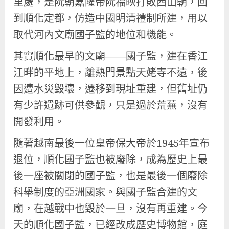
里處，是阮朝嘉隆帝阮福映打敗西山朝，回
到順化定都，仿造中國明清禮制所建，用以
取代河內文廟國子監的地位和機能。
其實順化最早的文廟——國子監，建在香江
江畔的平地上，離熱門景點天姥寺不遠，後
因遭水災毀壞，遷移到現址重建，但舊址仍
有少許遺跡可供參觀，只是過於荒蕪，沒有
開發利用。
隨著越南最後一位皇帝
保大帝
於1945年宣布
退位，順化國子監也被廢除，成為歷史上最
後一座被關閉的國子監，也是最後一個廢除
科舉制度的亞洲國家。與國子監合建的文
廟，在越戰中也毀於一旦，沒有再重建。今
天的順化國子監，已經改成歷史博物館，庭