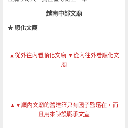
越南中部文廟
★
順化文廟
▲從外往內看順化文廟 ▼從內往外看順化文
廟
▲▼順內文廟的舊建築只有國子監還在，而
且用來陳設戰爭文宣