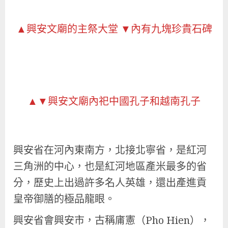
▲興安文廟的主祭大堂 ▼內有九塊珍貴石碑
▲▼興安文廟內祀中國孔子和越南孔子
興安省在河內東南方，北接北寧省，是紅河
三角洲的中心，也是紅河地區產米最多的省
分，歷史上出過許多名人英雄，還出產進貢
皇帝御膳的極品龍眼。
興安省會興安市，古稱庯憲（Pho Hien），