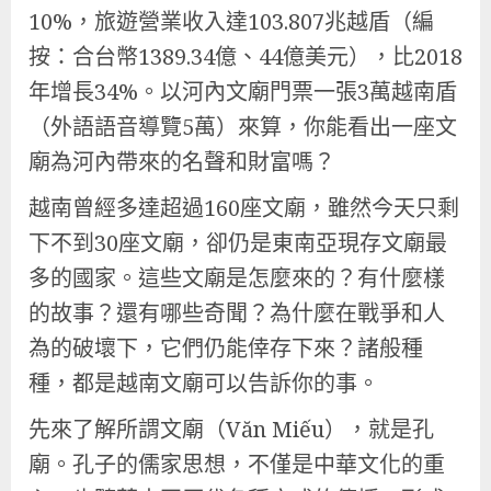
10%，旅遊營業收入達103.807兆越盾（編
按：合台幣1389.34億、44億美元），比2018
年增長34%。以河內文廟門票一張3萬越南盾
（外語語音導覽5萬）來算，你能看出一座文
廟為河內帶來的名聲和財富嗎？
越南曾經多達超過160座文廟，雖然今天只剩
下不到30座文廟，卻仍是東南亞現存文廟最
多的國家。這些文廟是怎麼來的？有什麼樣
的故事？還有哪些奇聞？為什麼在戰爭和人
為的破壞下，它們仍能倖存下來？諸般種
種，都是越南文廟可以告訴你的事。
先來了解所謂文廟（Văn Miếu），就是孔
廟。孔子的儒家思想，不僅是中華文化的重