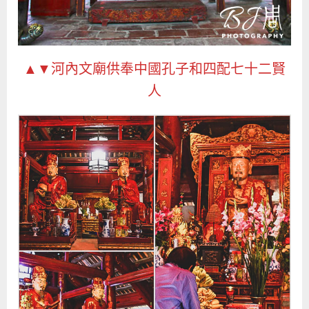
▲▼河內文廟供奉中國孔子和四配七十二賢
人