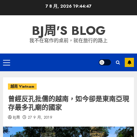
Skip
7 8 月, 2026
19:44:49
to
content
BJ周'S BLOG
我不在寫作的桌前，就在旅行的路上
Primary
Menu
越南 Vietnam
曾經反孔批儒的越南，如今卻是東南亞現
存最多孔廟的國家
BJ周
27 9 月, 2019