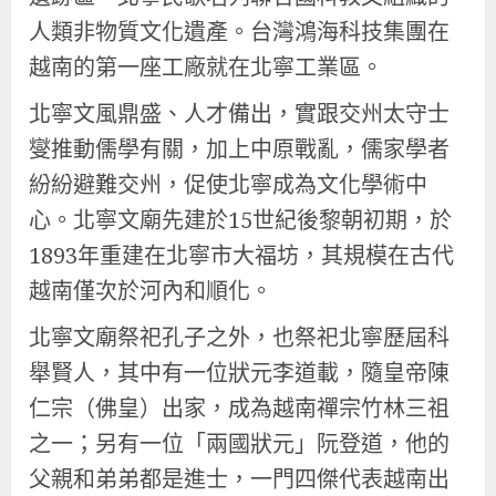
人類非物質文化遺產。台灣鴻海科技集團在
越南的第一座工廠就在北寧工業區。
北寧文風鼎盛、人才備出，實跟交州太守士
燮推動儒學有關，加上中原戰亂，儒家學者
紛紛避難交州，促使北寧成為文化學術中
心。北寧文廟先建於15世紀後黎朝初期，於
1893年重建在北寧市大福坊，其規模在古代
越南僅次於河內和順化。
北寧文廟祭祀孔子之外，也祭祀北寧歷屆科
舉賢人，其中有一位狀元李道載，隨皇帝陳
仁宗（佛皇）出家，成為越南禪宗竹林三祖
之一；另有一位「兩國狀元」阮登道，他的
父親和弟弟都是進士，一門四傑代表越南出