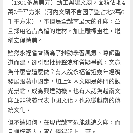
（1300多萬美元）動工興建文廟，面積佔地4
萬2千平方米（河內文廟不含國子監占地2萬6
千平方米），不但是全越南最大的孔廟，並
且採用名貴高檔的建材，加上雕樑畫柱，堪
稱宏偉精美。
雖然永福省聲稱為了推動學習風氣、尊師重
道而建，卻引起批評聲浪和質疑爭議，究竟
為什麼會這麼做？有人說永福省近幾年經濟
發展跟著中國走，加上河內文廟是熱門的觀
光景點，成為興建動機。也有人認為越南文
廟並非狹義代表中國文化，也象徵越南的傳
統文化。
但不論如何，在現代越南還能建造文廟，而
且規模奇大，實在值得記上一筆。