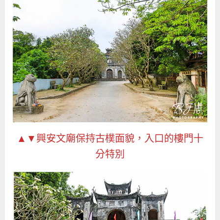
▲▼興安文廟保持古樸面貌，入口的樓門十
分特別