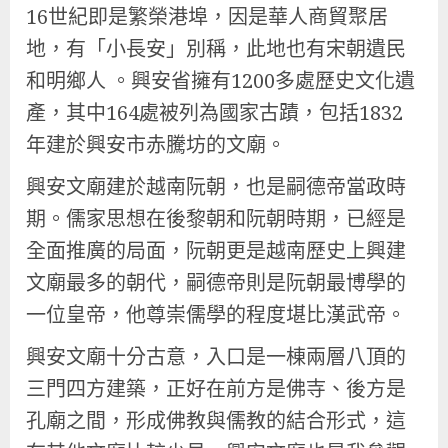
16世紀即是繁榮港埠，因是華人商貿聚居
地，有「小長安」別稱，此地也有宋朝遺民
和明鄉人 。興安省擁有1200多處歷史文化遺
產，其中164處被列為國家古蹟，包括1832
年建於興安市赤騰坊的文廟。
興安文廟建於越南阮朝，也是嗣德帝當政時
期。儒家思想在後黎朝和阮朝時期，已經是
全面推廣的局面，阮朝更是越南歷史上興建
文廟最多的朝代，嗣德帝則是阮朝最博學的
一位皇帝，他尊崇儒學的程度堪比漢武帝。
興安文廟十分古意，入口是一棟兩層八頂的
三門四方建築，正好在前方是佛寺、後方是
孔廟之間，形成佛教與儒教的結合形式，這