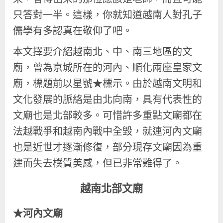
只答對一半。這樣，你就知道越南人對孔子
儒學有多認真在敬仰了吧。
本文擇要介紹越南北、中、南三地區的文
廟，曾為京城所在的河內、順化兩座皇家文
廟，標題前以星號★標示。由於越南文明和
文化發展的脈絡是由北向南，具有代表性的
文廟也是北部較多。可惜許多重點文廟都在
法越戰爭和越南內戰中全毀，就連河內文廟
也是近世才逐漸修復，部分現存文廟因為重
建而失去樸質美感，但已非常難得了。
越南北部文廟
★河內文廟