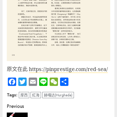
原文在此
https://pinprestige.com/red-sea/
Facebook
Twitter
Email
Line
WeChat
分
享
Tags:
摩西
紅海
赫嘎达(Hurghada)
Post
Previous
navigation