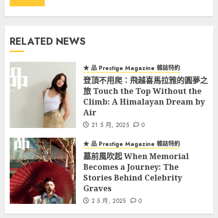
RELATED NEWS
★ 品 Prestige Magazine 雜誌特約
登頂不用爬：飛越喜馬拉雅的圓夢之
旅 Touch the Top Without the
Climb: A Himalayan Dream by
Air
21 5 月, 2025
0
★ 品 Prestige Magazine 雜誌特約
墓前風吹起 When Memorial
Becomes a Journey: The
Stories Behind Celebrity
Graves
2 5 月, 2025
0