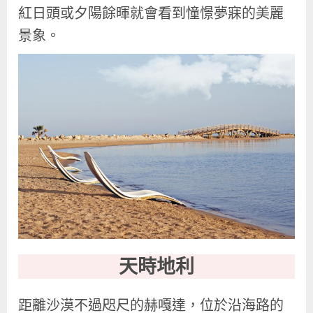
紅日頭或夕陽餘暉就會看到憧憬夢寐的美麗
景象。
天時地利
距離沙漠不過咫尺的赫嘎達，位於沿海路的