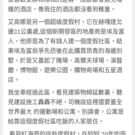
雜的酒店，像我住的酒店都沒看到稚童。
艾高娜是另一個超級度假村，它在赫嘎達北
邊21公裏處,這個新開發區的地產商是埃及富
人，他原是為了有錢人建一個度假社區，結
果埃及富翁爭先恐後在此購買昂貴的海邊別
墅，於是又蓋起了賭場、高爾夫球場、演藝
廳、博物館、遊樂公園、購物商場和五星酒
店。
我坐車經過此區，看見建築物綿延數裏，聽
見建設施工轟轟不絕，司機說這裡還要蓋全
世界最大 的運動場和公寓。別誤會，公寓是
給靠這個度假社區吃飯的人家居住。
看到紅海旁的這些度假村，在短短 20年如雨