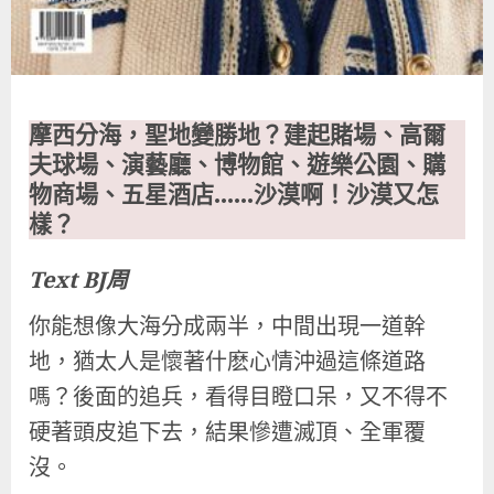
摩西分海，聖地變勝地？建起賭場、高爾
夫球場、演藝廳、博物館、遊樂公園、購
物商場、五星酒店……沙漠啊！沙漠又怎
樣？
Text BJ周
你能想像大海分成兩半，中間出現一道幹
地，猶太人是懷著什麽心情沖過這條道路
嗎？後面的追兵，看得目瞪口呆，又不得不
硬著頭皮追下去，結果慘遭滅頂、全軍覆
沒。