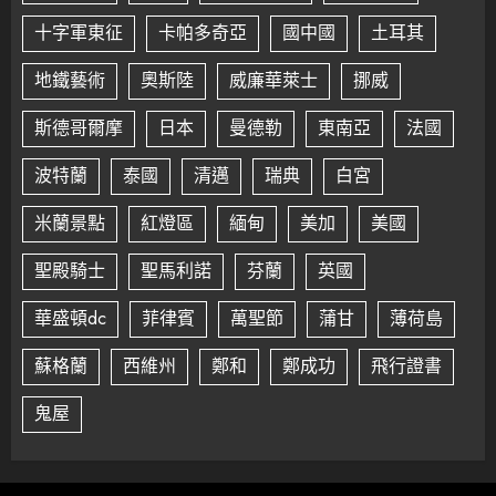
十字軍東征
卡帕多奇亞
國中國
土耳其
地鐵藝術
奧斯陸
威廉華萊士
挪威
斯德哥爾摩
日本
曼德勒
東南亞
法國
波特蘭
泰國
清邁
瑞典
白宮
米蘭景點
紅燈區
緬甸
美加
美國
聖殿騎士
聖馬利諾
芬蘭
英國
華盛頓dc
菲律賓
萬聖節
蒲甘
薄荷島
蘇格蘭
西維州
鄭和
鄭成功
飛行證書
鬼屋