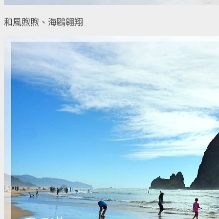
和風煦煦、海鷗翱翔