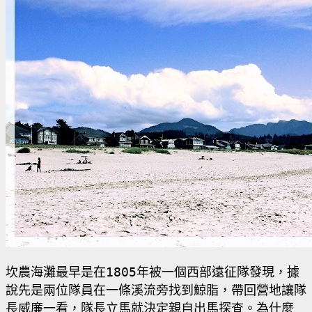
坎農海灘最早是在
1805
年被一個西部遠征隊發現，據
說先是兩位隊員在一條溪流旁找到鯨脂，帶回營地讓隊
長威廉一看，隊長立馬就決定親自出馬探查。為什麼