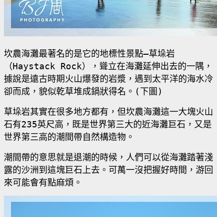
坎農海灘最著名的是它的地標性景點–草垛岩
（
Haystack Rock
），聳立在海灘延伸出去的一隅，
據說是遠古時期火山爆發的岩漿，遇到太平洋的海水冷
卻而成，貌似乾草堆成鍋狀得名。
(
下圖
)
草垛岩其實在很多地方都有，但坎農海灘這一大塊火山
石有
235
英尺高，既是世界第三大的近海灘巨石，又是
世界第三高的潮間帶自然構造物。
潮間帶的意思就是退潮的時候，人們可以從海灘踏著淺
露的沙洲到這塊巨石上去。可萬一沒把握好時間，游回
來可能會有點麻煩。