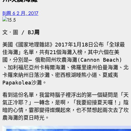
BJ周
6 2 月, 2017
文．圖
/ BJ
周
美國《國家地理雜誌》
2017
年
1
月
18
日公布「全球最
佳海灘」名單，共有
21
個海灘入榜，其中六個在美
國，分別是— 俄勒岡州坎農海灘
(Cannon Beach)
、加利福尼亞州卡梅爾海灘、佛羅里達州伯曼海灘、北
卡羅來納州日落沙灘、密西根湖睡熊小道、夏威夷
Papakolea
沙灘。
看到這份名單，我當時腦子裡浮出的第一個疑問是「天
氣正冷耶？」一轉念，是啊，「我要迎接夏天囉！」陰
暗的心情，霎那變得燦爛起來，也不禁想起兩次去了坎
農海灘的夏日時光。