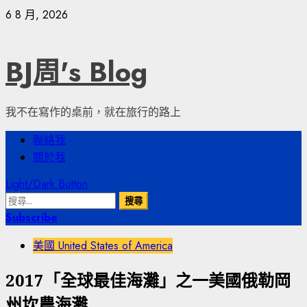
Skip
6 8 月, 2026
to
content
BJ周's Blog
我不在寫作的桌前，就在旅行的路上
Primary
聯絡我
Menu
關於我
Light/Dark Button
搜
尋
Subscribe
關
美國 United States of America
鍵
字:
2017「全球最佳海灘」之一美國俄勒岡
州坎農海灘