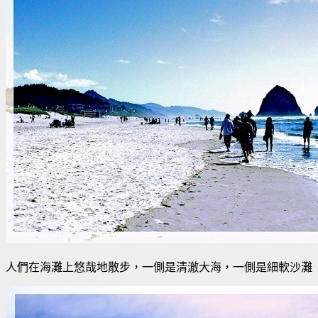
人們在海灘上悠哉地散步，一側是清澈大海，一側是細軟沙灘