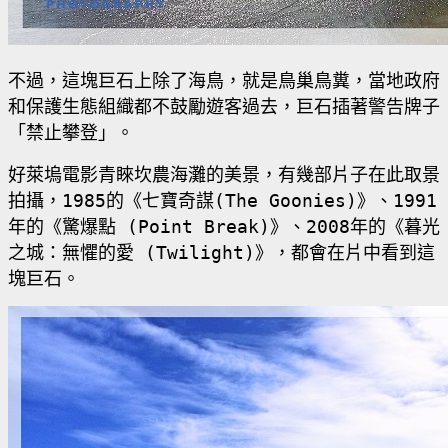
不過，這塊巨石上除了海鳥，就是鳥巢鳥糞，當地政府
和保護生態組織都不鼓勵遊客過去，巨石插著警告牌子
「禁止攀登」。
好萊塢電影青睞坎農海灘的美景，有幾部片子在此取景
拍攝，
1985
的《七寶奇謀
(The Goonies)
》、
1991
年的《驚爆點
(Point Break)
》、
2008
年的《暮光
之城：無懼的愛
(Twilight)
》，都會在片中看到這
塊巨石。