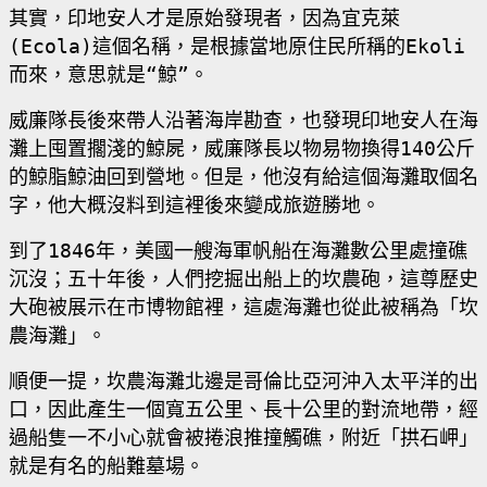
其實，印地安人才是原始發現者，因為宜克萊
(Ecola)
這個名稱，是根據當地原住民所稱的
Ekoli
而來，意思就是“鯨”。
威廉隊長後來帶人沿著海岸勘查，也發現印地安人在海
灘上囤置擱淺的鯨屍，威廉隊長以物易物換得
140
公斤
的鯨脂鯨油回到營地。但是，他沒有給這個海灘取個名
字，他大概沒料到這裡後來變成旅遊勝地。
到了
1846
年，美國一艘海軍帆船在海灘數公里處撞礁
沉沒；五十年後，人們挖掘出船上的坎農砲，這尊歷史
大砲被展示在市博物館裡，這處海灘也從此被稱為「坎
農海灘」。
順便一提，坎農海灘北邊是哥倫比亞河沖入太平洋的出
口，因此產生一個寬五公里、長十公里的對流地帶，經
過船隻一不小心就會被捲浪推撞觸礁，附近「拱石岬」
就是有名的船難墓場。