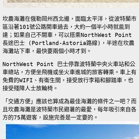
坎農海灘在俄勒岡州西北邊，面臨太平洋，從波特蘭市
區沿著
101
號公路開車過去，大約一個半小時就能到
達；如果自己不開車，可以搭乘
NorthWest Point
長途巴士
(Portland-Astoria
路線
)
，半途在坎農
海灘站下車，最快要兩個小時才到。
NorthWest Point
巴士停靠波特蘭中央火車站和公
車總站，方便坐飛機或坐火車進城的旅客轉乘。車上有
免費的
WIFI
、有衛生間，接受放行李箱和腳踏車，也
接受殘障人士放輪椅。
「交通方便」應該也算成為最佳海灘的條件之一吧？而
且坎農海灘是波特蘭市民避暑的最愛，每年吸引來自各
方的
75
萬遊客，設施完善是一定要的。