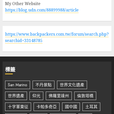
My Other Website
https://blog.udn.com/88899988/article
https://www.backpackers.com.tw/forum/search.php?
searchid=33148785
標籤
San Marino
不丹景點
世界文化遺產
世界遺產
仰光
佛羅里達州
倫敦塔橋
十字軍東征
卡帕多奇亞
國中國
土耳其