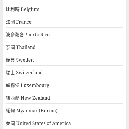
比利時 Belgium
法國 France
波多黎各Puerto Rico
泰國 Thailand
瑞典 Sweden
瑞士 Switzerland
盧森堡 Luxembourg
紐西蘭 New Zealand
緬甸 Myanmar (Burma)
美國 United States of America