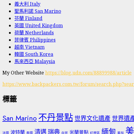
義大利 Italy
聖馬利諾 San Marino
芬蘭 Finland
英國 United Kingdom
荷蘭 Netherlands
菲律賓 Philippines
越南 Vietnam
韓國 South Korea
馬來西亞 Malaysia
My Other Website
https://blog.udn.com/88899988/article
https://www.backpackers.com.tw/forum/search.php?sea
標籤
不丹景點
San Marino
世界文化遺產
世界遺
美
緬甸
清邁
瑞典
波特蘭
米蘭景點
法國
泰國
白宮
紅燈區
美加