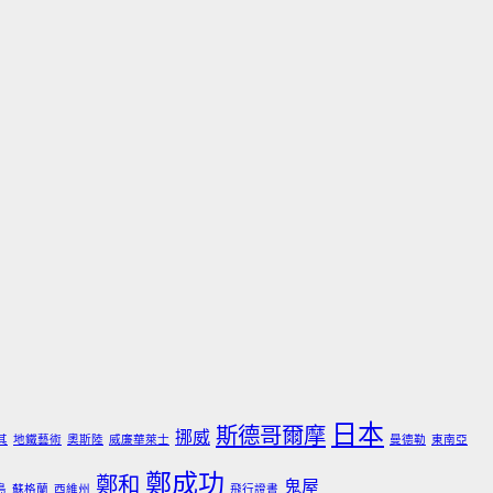
日本
斯德哥爾摩
挪威
其
地鐵藝術
奧斯陸
威廉華萊士
曼德勒
東南亞
鄭成功
鄭和
鬼屋
島
蘇格蘭
西維州
飛行證書