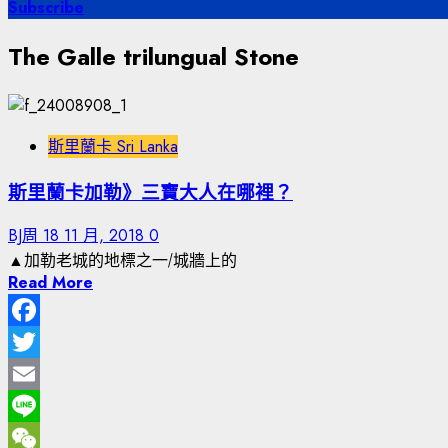
尋
Subscribe
關
The Galle trilungual Stone
鍵
字:
斯里蘭卡 Sri Lanka
斯里蘭卡加勒》三寶大人在哪裡？
BJ周
18 11 月, 2018
0
▲加勒老城的地標之一/城牆上的
Read More
Facebook
Twitter
Email
Line