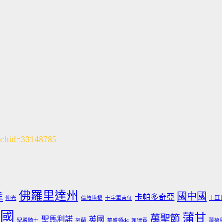
rchid=33148785
佛羅里達州
產
國中國
卡帕多奇亞
仰光
倫敦塔橋
十字軍東征
土耳
國
蒲甘
萬聖節
聖馬利諾
英國
聖殿騎士
芬蘭
華盛頓dc
菲律賓
薄荷