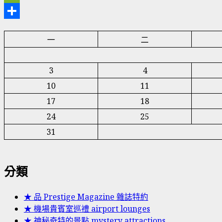
WeChat
分
一
二
享
3
4
10
11
17
18
24
25
31
分類
★ 品 Prestige Magazine 雜誌特約
★ 機場貴賓室巡禮 airport lounges
★ 神秘奇特的景點 mystery attractions