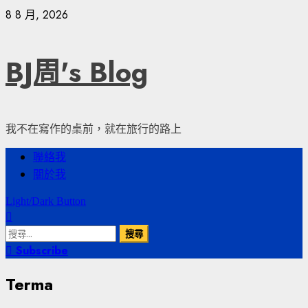
Skip
8 8 月, 2026
to
content
BJ周's Blog
我不在寫作的桌前，就在旅行的路上
Primary
聯絡我
Menu
關於我
Light/Dark Button
搜
尋
Subscribe
關
Terma
鍵
字: