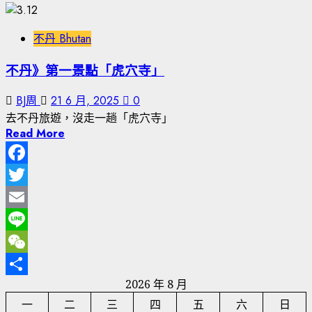
不丹 Bhutan
不丹》第一景點「虎穴寺」
BJ周
21 6 月, 2025
0
去不丹旅遊，沒走一趟「虎穴寺」
Read More
Facebook
Twitter
Email
Line
WeChat
2026 年 8 月
分
一
二
三
四
五
六
日
享