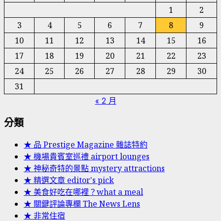
1
2
3
4
5
6
7
8
9
10
11
12
13
14
15
16
17
18
19
20
21
22
23
24
25
26
27
28
29
30
31
« 2 月
分類
★ 品 Prestige Magazine 雜誌特約
★ 機場貴賓室巡禮 airport lounges
★ 神秘奇特的景點 mystery attractions
★ 精選文章 editor's pick
★ 美食好吃在哪裡？what a meal
★ 關鍵評論專欄 The News Lens
★ 非常住宿