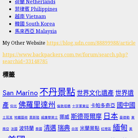
荷蘭 Netherlands
菲律賓 Philippines
越南 Vietnam
韓國 South Korea
馬來西亞 Malaysia
My Other Website
https://blog.udn.com/88899988/article
https://www.backpackers.com.tw/forum/search.php?
searchid=33148785
標籤
不丹景點
San Marino
世界文化遺產
世界遺
佛羅里達州
產
國中國
卡帕多奇亞
仰光
倫敦塔橋
十字軍東征
日本
斯德哥爾摩
挪威
土耳其
地鐵藝術
奧斯陸
威廉華萊士
曼德勒
東
緬甸
清邁
瑞典
波特蘭
米蘭景點
南亞
法國
泰國
白宮
紅燈區
美