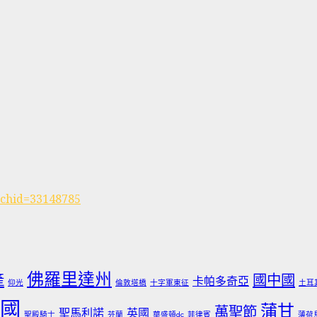
rchid=33148785
佛羅里達州
產
國中國
卡帕多奇亞
仰光
倫敦塔橋
十字軍東征
土耳
國
蒲甘
萬聖節
聖馬利諾
英國
聖殿騎士
芬蘭
華盛頓dc
菲律賓
薄荷