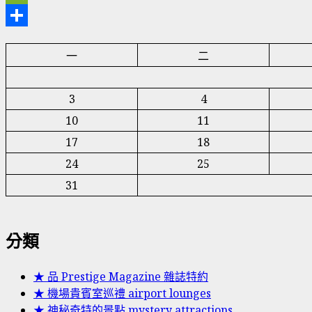
WeChat
分
一
二
享
3
4
10
11
17
18
24
25
31
分類
★ 品 Prestige Magazine 雜誌特約
★ 機場貴賓室巡禮 airport lounges
★ 神秘奇特的景點 mystery attractions