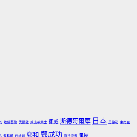
日本
斯德哥爾摩
挪威
其
地鐵藝術
奧斯陸
威廉華萊士
曼德勒
東南亞
鄭成功
鄭和
鬼屋
島
蘇格蘭
西維州
飛行證書