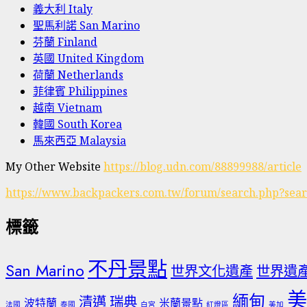
義大利 Italy
聖馬利諾 San Marino
芬蘭 Finland
英國 United Kingdom
荷蘭 Netherlands
菲律賓 Philippines
越南 Vietnam
韓國 South Korea
馬來西亞 Malaysia
My Other Website
https://blog.udn.com/88899988/article
https://www.backpackers.com.tw/forum/search.php?sea
標籤
不丹景點
San Marino
世界文化遺產
世界遺
美
緬甸
清邁
瑞典
波特蘭
米蘭景點
法國
泰國
白宮
紅燈區
美加