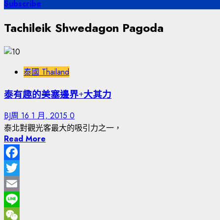
尋
Subscribe
關
Tachileik Shwedagon Pagoda
鍵
字:
泰國 Thailand
泰有趣的美塞邊界+大其力
BJ周
16 1 月, 2015
0
泰北對觀光客最大的吸引力之一，
Read More
Facebook
Twitter
Email
Line