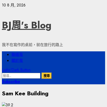
Skip
10 8 月, 2026
to
content
BJ周's Blog
我不在寫作的桌前，就在旅行的路上
Primary
聯絡我
Menu
關於我
Light/Dark Button
搜
尋
Subscribe
關
Sam Kee Building
鍵
字: