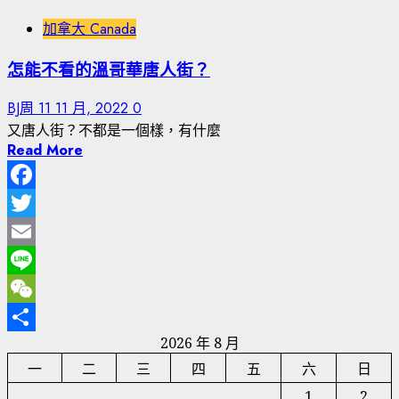
加拿大 Canada
怎能不看的溫哥華唐人街？
BJ周
11 11 月, 2022
0
又唐人街？不都是一個樣，有什麼
Read More
Facebook
Twitter
Email
Line
WeChat
2026 年 8 月
分
一
二
三
四
五
六
日
享
1
2