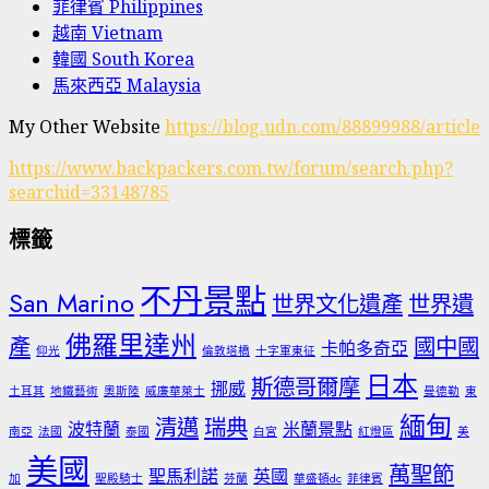
菲律賓 Philippines
越南 Vietnam
韓國 South Korea
馬來西亞 Malaysia
My Other Website
https://blog.udn.com/88899988/article
https://www.backpackers.com.tw/forum/search.php?
searchid=33148785
標籤
不丹景點
San Marino
世界文化遺產
世界遺
佛羅里達州
產
國中國
卡帕多奇亞
仰光
倫敦塔橋
十字軍東征
日本
斯德哥爾摩
挪威
土耳其
地鐵藝術
奧斯陸
威廉華萊士
曼德勒
東
緬甸
清邁
瑞典
波特蘭
米蘭景點
南亞
法國
泰國
白宮
紅燈區
美
美國
萬聖節
聖馬利諾
英國
加
聖殿騎士
芬蘭
華盛頓dc
菲律賓