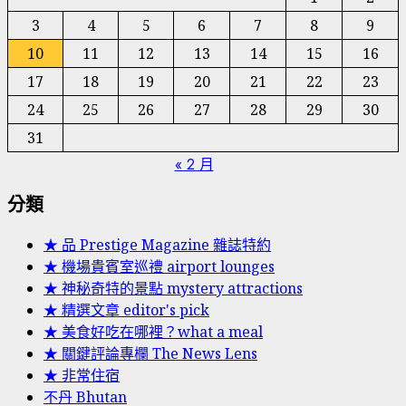
3
4
5
6
7
8
9
10
11
12
13
14
15
16
17
18
19
20
21
22
23
24
25
26
27
28
29
30
31
« 2 月
分類
★ 品 Prestige Magazine 雜誌特約
★ 機場貴賓室巡禮 airport lounges
★ 神秘奇特的景點 mystery attractions
★ 精選文章 editor's pick
★ 美食好吃在哪裡？what a meal
★ 關鍵評論專欄 The News Lens
★ 非常住宿
不丹 Bhutan