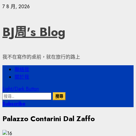
Skip
7 8 月, 2026
to
content
BJ周's Blog
我不在寫作的桌前，就在旅行的路上
Primary
聯絡我
Menu
關於我
Light/Dark Button
搜
尋
Subscribe
關
Palazzo Contarini Dal Zaffo
鍵
字: