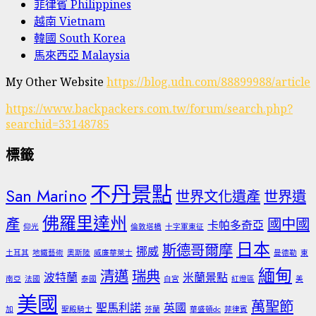
菲律賓 Philippines
越南 Vietnam
韓國 South Korea
馬來西亞 Malaysia
My Other Website
https://blog.udn.com/88899988/article
https://www.backpackers.com.tw/forum/search.php?
searchid=33148785
標籤
不丹景點
San Marino
世界文化遺產
世界遺
佛羅里達州
產
國中國
卡帕多奇亞
仰光
倫敦塔橋
十字軍東征
日本
斯德哥爾摩
挪威
土耳其
地鐵藝術
奧斯陸
威廉華萊士
曼德勒
東
緬甸
清邁
瑞典
波特蘭
米蘭景點
南亞
法國
泰國
白宮
紅燈區
美
美國
萬聖節
聖馬利諾
英國
加
聖殿騎士
芬蘭
華盛頓dc
菲律賓