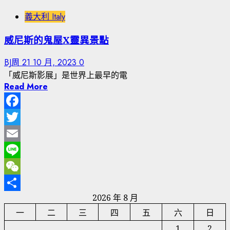
義大利 Italy
威尼斯的鬼屋X靈異景點
BJ周
21 10 月, 2023
0
「威尼斯影展」是世界上最早的電
Read More
Facebook
Twitter
Email
Line
WeChat
2026 年 8 月
分
一
二
三
四
五
六
日
享
1
2