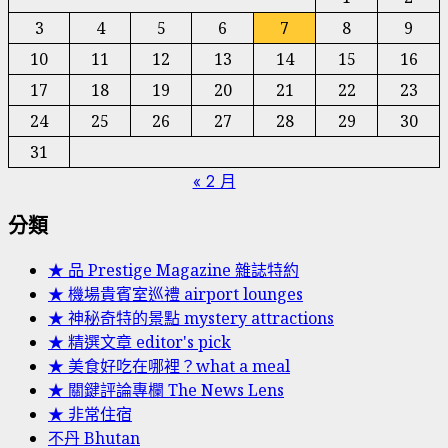
3
4
5
6
7
8
9
10
11
12
13
14
15
16
17
18
19
20
21
22
23
24
25
26
27
28
29
30
31
« 2 月
分類
★ 品 Prestige Magazine 雜誌特約
★ 機場貴賓室巡禮 airport lounges
★ 神秘奇特的景點 mystery attractions
★ 精選文章 editor's pick
★ 美食好吃在哪裡？what a meal
★ 關鍵評論專欄 The News Lens
★ 非常住宿
不丹 Bhutan