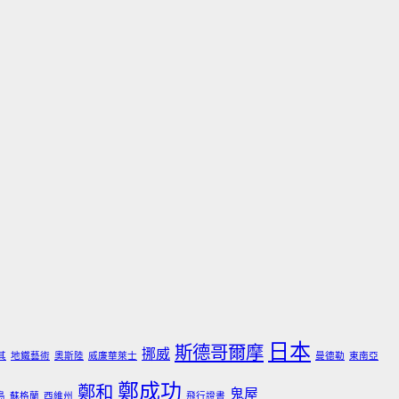
日本
斯德哥爾摩
挪威
其
地鐵藝術
奧斯陸
威廉華萊士
曼德勒
東南亞
鄭成功
鄭和
鬼屋
島
蘇格蘭
西維州
飛行證書