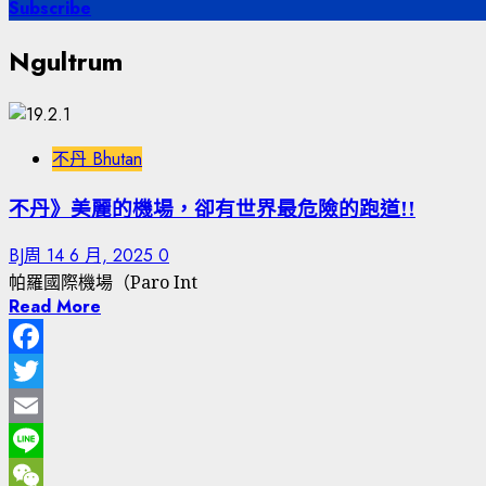
尋
Subscribe
關
Ngultrum
鍵
字:
不丹 Bhutan
不丹》美麗的機場，卻有世界最危險的跑道!!
BJ周
14 6 月, 2025
0
帕羅國際機場（Paro Int
Read More
Facebook
Twitter
Email
Line