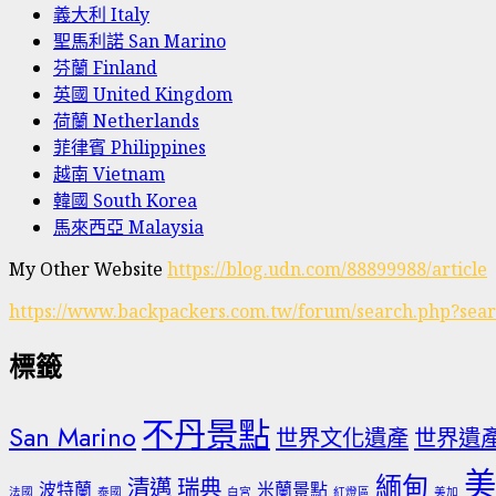
義大利 Italy
聖馬利諾 San Marino
芬蘭 Finland
英國 United Kingdom
荷蘭 Netherlands
菲律賓 Philippines
越南 Vietnam
韓國 South Korea
馬來西亞 Malaysia
My Other Website
https://blog.udn.com/88899988/article
https://www.backpackers.com.tw/forum/search.php?sea
標籤
不丹景點
San Marino
世界文化遺產
世界遺
美
緬甸
清邁
瑞典
波特蘭
米蘭景點
法國
泰國
白宮
紅燈區
美加