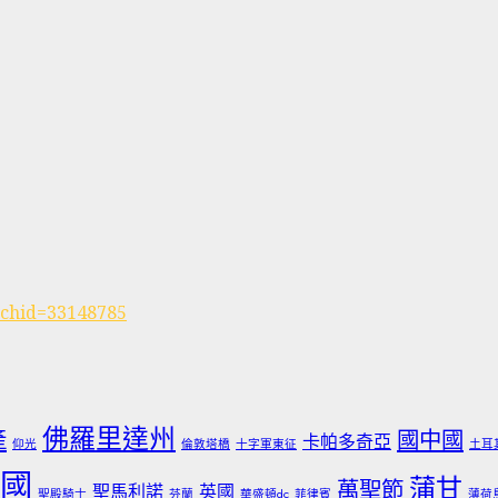
rchid=33148785
佛羅里達州
產
國中國
卡帕多奇亞
仰光
倫敦塔橋
十字軍東征
土耳
國
蒲甘
萬聖節
聖馬利諾
英國
聖殿騎士
芬蘭
華盛頓dc
菲律賓
薄荷