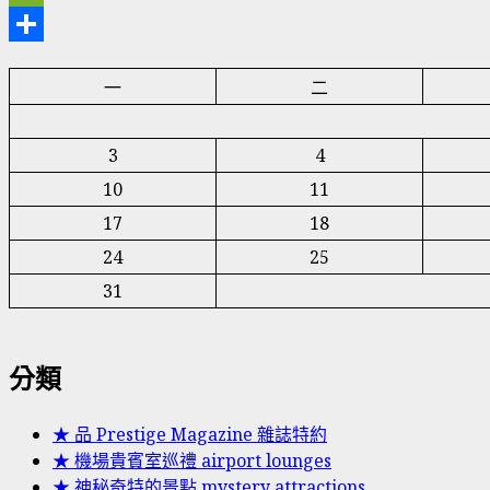
WeChat
分
一
二
享
3
4
10
11
17
18
24
25
31
分類
★ 品 Prestige Magazine 雜誌特約
★ 機場貴賓室巡禮 airport lounges
★ 神秘奇特的景點 mystery attractions