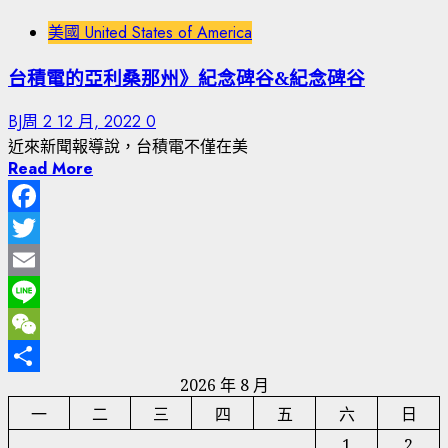
美國 United States of America
台積電的亞利桑那州》紀念碑谷&紀念碑谷
BJ周
2 12 月, 2022
0
近來新聞報導說，台積電不僅在美
Read More
Facebook
Twitter
Email
Line
WeChat
2026 年 8 月
分
一
二
三
四
五
六
日
享
1
2