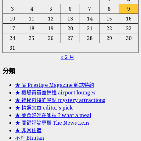
3
4
5
6
7
8
9
10
11
12
13
14
15
16
17
18
19
20
21
22
23
24
25
26
27
28
29
30
31
« 2 月
分類
★ 品 Prestige Magazine 雜誌特約
★ 機場貴賓室巡禮 airport lounges
★ 神秘奇特的景點 mystery attractions
★ 精選文章 editor's pick
★ 美食好吃在哪裡？what a meal
★ 關鍵評論專欄 The News Lens
★ 非常住宿
不丹 Bhutan