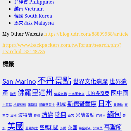
菲律賓 Philippines
越南 Vietnam
韓國 South Korea
馬來西亞 Malaysia
My Other Website
https://blog.udn.com/88899988/article
https://www.backpackers.com.tw/forum/search.php?
searchid=33148785
標籤
不丹景點
San Marino
世界文化遺產
世界遺
佛羅里達州
產
國中國
卡帕多奇亞
仰光
倫敦塔橋
十字軍東征
日本
斯德哥爾摩
挪威
土耳其
地鐵藝術
奧斯陸
威廉華萊士
曼德勒
東
緬甸
清邁
瑞典
波特蘭
米蘭景點
南亞
法國
泰國
白宮
紅燈區
美
美國
萬聖節
聖馬利諾
英國
加
聖殿騎士
芬蘭
華盛頓dc
菲律賓