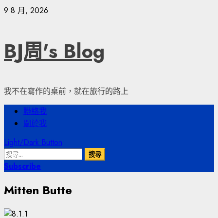
Skip
9 8 月, 2026
to
content
BJ周's Blog
我不在寫作的桌前，就在旅行的路上
Primary
聯絡我
Menu
關於我
Light/Dark Button
搜
尋
Subscribe
關
Mitten Butte
鍵
字: