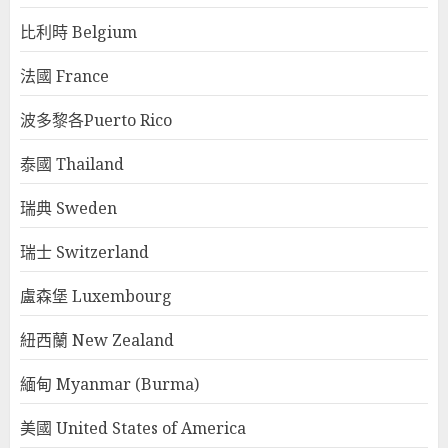
比利時 Belgium
法國 France
波多黎各Puerto Rico
泰國 Thailand
瑞典 Sweden
瑞士 Switzerland
盧森堡 Luxembourg
紐西蘭 New Zealand
緬甸 Myanmar (Burma)
美國 United States of America