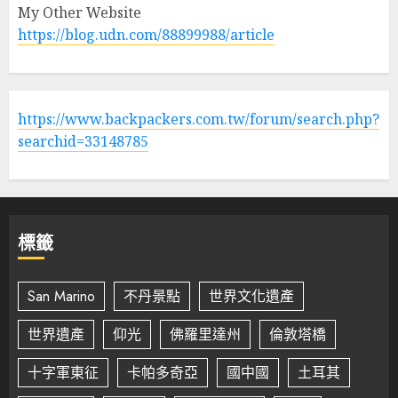
My Other Website
https://blog.udn.com/88899988/article
https://www.backpackers.com.tw/forum/search.php?
searchid=33148785
標籤
San Marino
不丹景點
世界文化遺產
世界遺產
仰光
佛羅里達州
倫敦塔橋
十字軍東征
卡帕多奇亞
國中國
土耳其