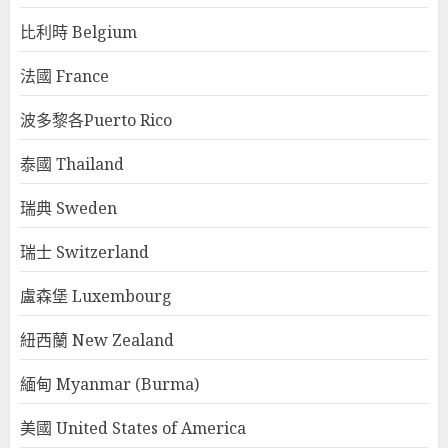
比利時 Belgium
法國 France
波多黎各Puerto Rico
泰國 Thailand
瑞典 Sweden
瑞士 Switzerland
盧森堡 Luxembourg
紐西蘭 New Zealand
緬甸 Myanmar (Burma)
美國 United States of America