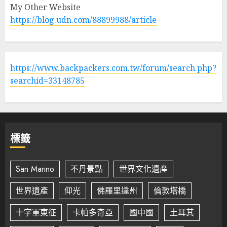
My Other Website
https://blog.udn.com/88899988/article
https://www.backpackers.com.tw/forum/search.php?
searchid=33148785
標籤
San Marino
不丹景點
世界文化遺產
世界遺產
仰光
佛羅里達州
倫敦塔橋
十字軍東征
卡帕多奇亞
國中國
土耳其