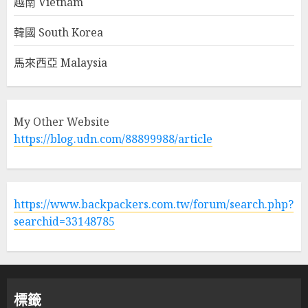
越南 Vietnam
韓國 South Korea
馬來西亞 Malaysia
My Other Website
https://blog.udn.com/88899988/article
https://www.backpackers.com.tw/forum/search.php?
searchid=33148785
標籤