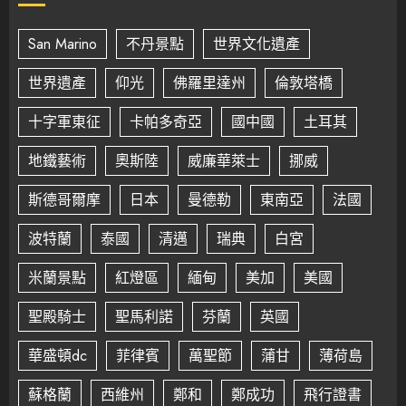
San Marino
不丹景點
世界文化遺產
世界遺產
仰光
佛羅里達州
倫敦塔橋
十字軍東征
卡帕多奇亞
國中國
土耳其
地鐵藝術
奧斯陸
威廉華萊士
挪威
斯德哥爾摩
日本
曼德勒
東南亞
法國
波特蘭
泰國
清邁
瑞典
白宮
米蘭景點
紅燈區
緬甸
美加
美國
聖殿騎士
聖馬利諾
芬蘭
英國
華盛頓dc
菲律賓
萬聖節
蒲甘
薄荷島
蘇格蘭
西維州
鄭和
鄭成功
飛行證書