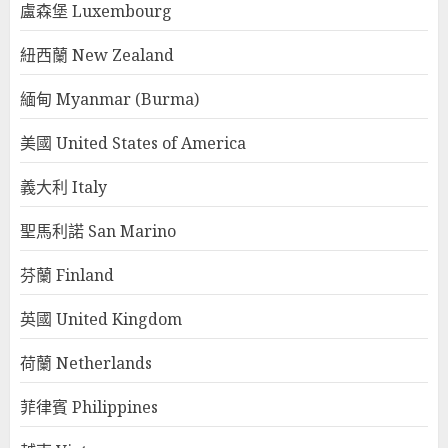
盧森堡 Luxembourg
紐西蘭 New Zealand
緬甸 Myanmar (Burma)
美國 United States of America
義大利 Italy
聖馬利諾 San Marino
芬蘭 Finland
英國 United Kingdom
荷蘭 Netherlands
菲律賓 Philippines