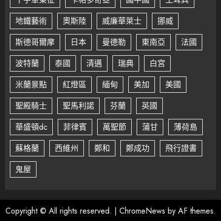
地鐵藝術
奧斯陸
威廉華萊士
挪威
斯德哥爾摩
日本
曼德勒
東南亞
法國
波特蘭
泰國
清邁
瑞典
白宮
米蘭景點
紅燈區
緬甸
美加
美國
聖殿騎士
聖馬利諾
芬蘭
英國
華盛頓dc
菲律賓
萬聖節
蒲甘
薄荷島
蘇格蘭
西維州
鄭和
鄭成功
飛行證書
鬼屋
Copyright © All rights reserved.
|
ChromeNews
by AF themes.