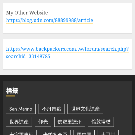
My Other Website
https://blog.udn.com/88899988/article
https://www.backpackers.com.tw/forum/search.php?
searchid=33148785
標籤
San Marino
不丹景點
世界文化遺產
世界遺產
仰光
佛羅里達州
倫敦塔橋
十字軍東征
卡帕多奇亞
國中國
土耳其