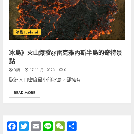
冰島 Iceland
冰島》火山爆發@雷克雅內斯半島的奇特景
點
BJ周
17 11 月, 2023
0
歐洲人口密度最小的冰島，卻擁有
READ MORE
Facebook
Twitter
Email
Line
WeChat
分