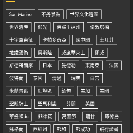
San Marino
不丹景點
世界文化遺產
世界遺產
仰光
佛羅里達州
倫敦塔橋
十字軍東征
卡帕多奇亞
國中國
土耳其
地鐵藝術
奧斯陸
威廉華萊士
挪威
斯德哥爾摩
日本
曼德勒
東南亞
法國
波特蘭
泰國
清邁
瑞典
白宮
米蘭景點
紅燈區
緬甸
美加
美國
聖殿騎士
聖馬利諾
芬蘭
英國
華盛頓dc
菲律賓
萬聖節
蒲甘
薄荷島
蘇格蘭
西維州
鄭和
鄭成功
飛行證書