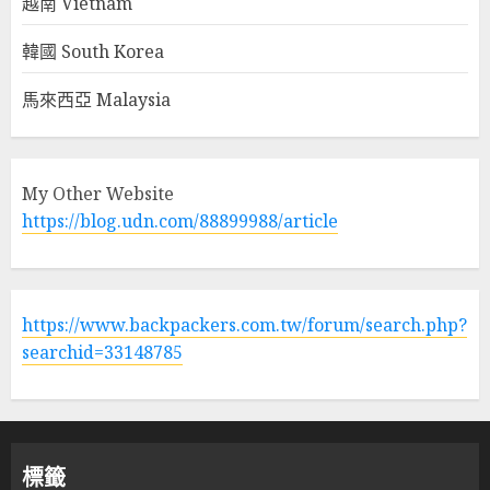
越南 Vietnam
韓國 South Korea
馬來西亞 Malaysia
My Other Website
https://blog.udn.com/88899988/article
https://www.backpackers.com.tw/forum/search.php?
searchid=33148785
標籤