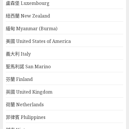
盧森堡 Luxembourg
紐西蘭 New Zealand
緬甸 Myanmar (Burma)
美國 United States of America
義大利 Italy
聖馬利諾 San Marino
芬蘭 Finland
英國 United Kingdom
荷蘭 Netherlands
菲律賓 Philippines