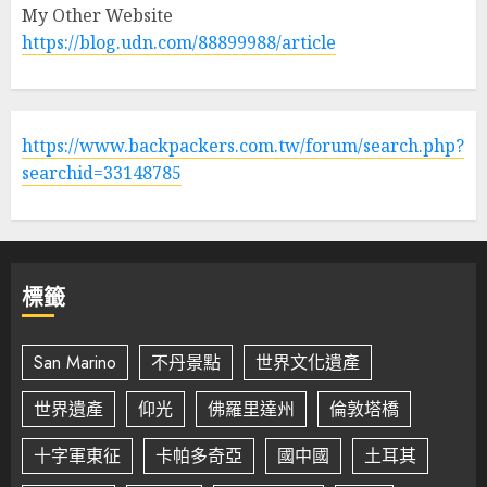
My Other Website
https://blog.udn.com/88899988/article
https://www.backpackers.com.tw/forum/search.php?
searchid=33148785
標籤
San Marino
不丹景點
世界文化遺產
世界遺產
仰光
佛羅里達州
倫敦塔橋
十字軍東征
卡帕多奇亞
國中國
土耳其