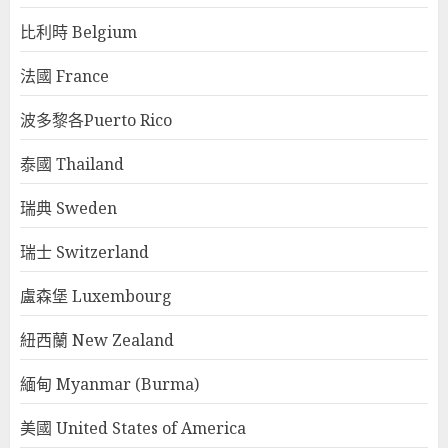
比利時 Belgium
法國 France
波多黎各Puerto Rico
泰國 Thailand
瑞典 Sweden
瑞士 Switzerland
盧森堡 Luxembourg
紐西蘭 New Zealand
緬甸 Myanmar (Burma)
美國 United States of America