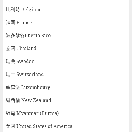
比利時 Belgium
法國 France
波多黎各Puerto Rico
泰國 Thailand
瑞典 Sweden
瑞士 Switzerland
盧森堡 Luxembourg
紐西蘭 New Zealand
緬甸 Myanmar (Burma)
美國 United States of America