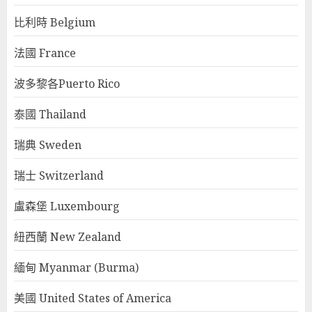
比利時 Belgium
法國 France
波多黎各Puerto Rico
泰國 Thailand
瑞典 Sweden
瑞士 Switzerland
盧森堡 Luxembourg
紐西蘭 New Zealand
緬甸 Myanmar (Burma)
美國 United States of America