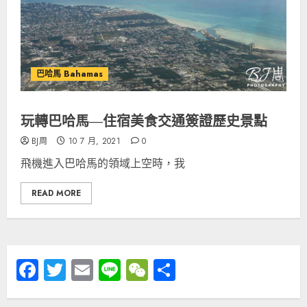
巴哈馬 Bahamas
玩轉巴哈馬—住宿美食交通簽證歷史景點
BJ周
10 7 月, 2021
0
飛機進入巴哈馬的領域上空時，我
READ MORE
Facebook
Twitter
Email
Line
WeChat
分
享