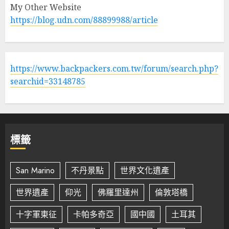
My Other Website
https://blog.udn.com/88899988/article
https://www.backpackers.com.tw/forum/search.php?
searchid=33148785
標籤
San Marino
不丹景點
世界文化遺產
世界遺產
仰光
佛羅里達州
倫敦塔橋
十字軍東征
卡帕多奇亞
國中國
土耳其