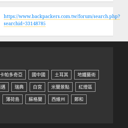
https://www.backpackers.com.tw/forum/search.php?
searchid=33148785
卡帕多奇亞
國中國
土耳其
地鐵藝術
清邁
瑞典
白宮
米蘭景點
紅燈區
薄荷島
蘇格蘭
西維州
鄭和