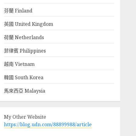
芬蘭 Finland
英國 United Kingdom
荷蘭 Netherlands
菲律賓 Philippines
越南 Vietnam
韓國 South Korea
馬來西亞 Malaysia
My Other Website
https://blog.udn.com/88899988/article