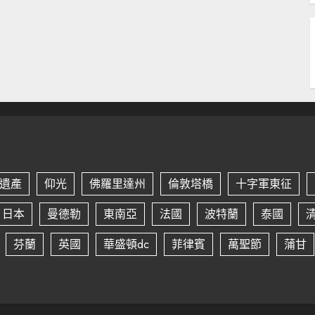
遺產
仰光
佛羅里達州
倫敦塔橋
十字軍東征
日本
曼德勒
東南亞
法國
波特蘭
泰國
芬蘭
英國
華盛頓dc
菲律賓
萬聖節
蒲甘