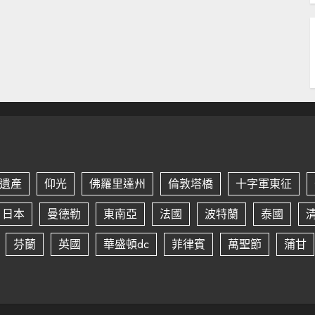
遺產
仰光
佛羅里達州
倫敦塔橋
十字軍東征
日本
曼德勒
東南亞
法國
波特蘭
泰國
芬蘭
英國
華盛頓dc
菲律賓
萬聖節
蒲甘