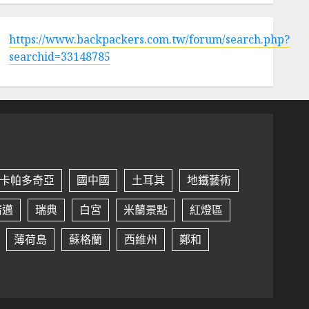
https://www.backpackers.com.tw/forum/search.php?
searchid=33148785
卡帕多奇亞
國中國
土耳其
地鐵藝術
清邁
瑞典
白宮
米蘭景點
紅燈區
薄荷島
蘇格蘭
西維州
鄭和