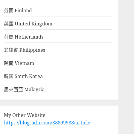
芬蘭 Finland
英國 United Kingdom
荷蘭 Netherlands
菲律賓 Philippines
越南 Vietnam
韓國 South Korea
馬來西亞 Malaysia
My Other Website
https://blog.udn.com/88899988/article