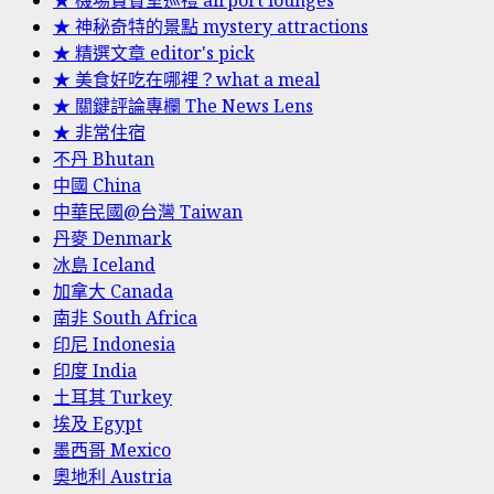
★ 機場貴賓室巡禮 airport lounges
★ 神秘奇特的景點 mystery attractions
★ 精選文章 editor's pick
★ 美食好吃在哪裡？what a meal
★ 關鍵評論專欄 The News Lens
★ 非常住宿
不丹 Bhutan
中國 China
中華民國@台灣 Taiwan
丹麥 Denmark
冰島 Iceland
加拿大 Canada
南非 South Africa
印尼 Indonesia
印度 India
土耳其 Turkey
埃及 Egypt
墨西哥 Mexico
奧地利 Austria