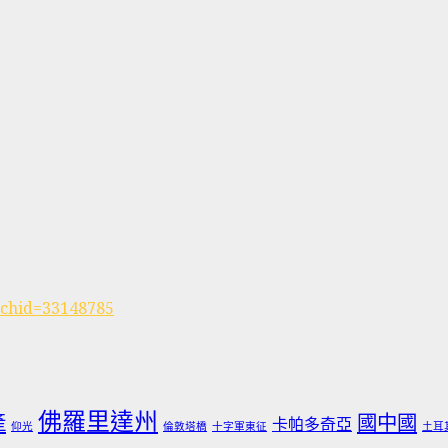
rchid=33148785
佛羅里達州
產
國中國
卡帕多奇亞
仰光
倫敦塔橋
十字軍東征
土耳