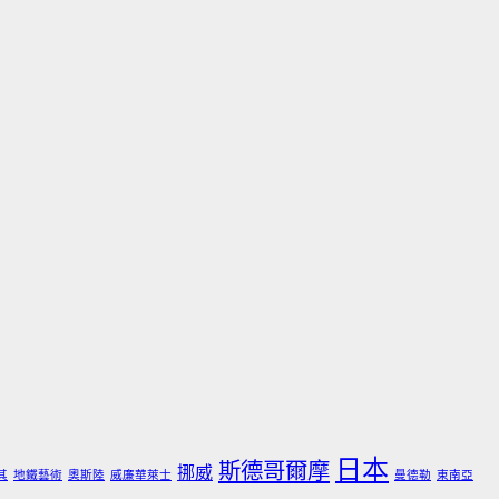
日本
斯德哥爾摩
挪威
其
地鐵藝術
奧斯陸
威廉華萊士
曼德勒
東南亞