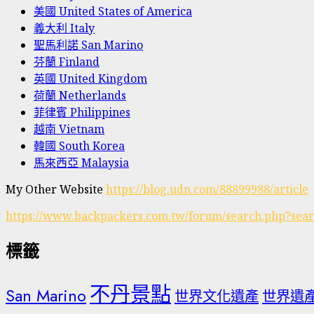
美國 United States of America
義大利 Italy
聖馬利諾 San Marino
芬蘭 Finland
英國 United Kingdom
荷蘭 Netherlands
菲律賓 Philippines
越南 Vietnam
韓國 South Korea
馬來西亞 Malaysia
My Other Website
https://blog.udn.com/88899988/article
https://www.backpackers.com.tw/forum/search.php?sea
標籤
不丹景點
San Marino
世界文化遺產
世界遺