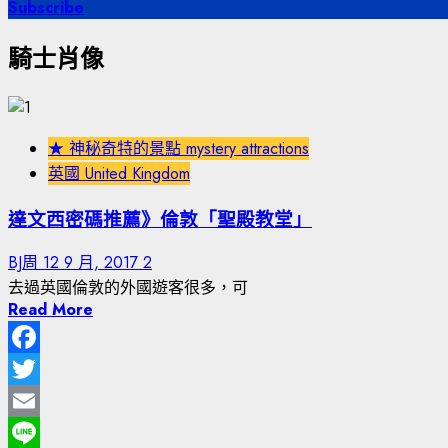
尋
Subscribe
關
騎士肖像
鍵
字:
★ 神秘奇特的景點 mystery attractions
英國 United Kingdom
達文西密碼推薦》倫敦「聖殿教堂」
BJ周
12 9 月, 2017
2
去過英國倫敦的外國遊客很多，可
Read More
Facebook
Twitter
Email