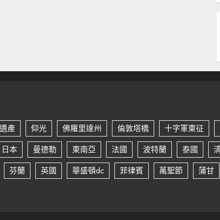
遺產
仰光
佛羅里達州
倫敦塔橋
十字軍東征
日本
曼德勒
東南亞
法國
波特蘭
泰國
芬蘭
英國
華盛頓dc
菲律賓
萬聖節
蒲甘