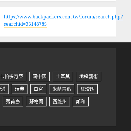
https://www.backpackers.com.tw/forum/search.php?
searchid=33148785
卡帕多奇亞
國中國
土耳其
地鐵藝術
清邁
瑞典
白宮
米蘭景點
紅燈區
薄荷島
蘇格蘭
西維州
鄭和