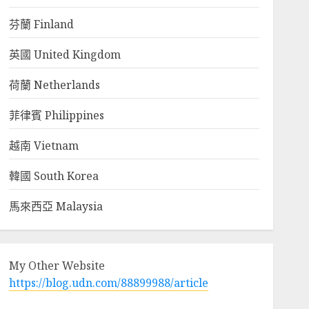
芬蘭 Finland
英國 United Kingdom
荷蘭 Netherlands
菲律賓 Philippines
越南 Vietnam
韓國 South Korea
馬來西亞 Malaysia
My Other Website
https://blog.udn.com/88899988/article