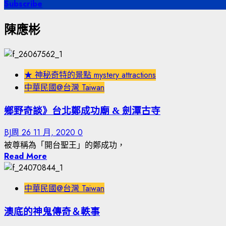
尋
Subscribe
關
陳應彬
鍵
字:
★ 神秘奇特的景點 mystery attractions
中華民國@台灣 Taiwan
鄉野奇談》台北鄭成功廟 & 劍潭古寺
BJ周
26 11 月, 2020
0
被尊稱為「開台聖王」的鄭成功，
Read More
中華民國@台灣 Taiwan
澳底的神鬼傳奇＆軼事