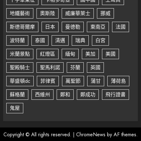
地鐵藝術
奧斯陸
威廉華萊士
挪威
斯德哥爾摩
日本
曼德勒
東南亞
法國
波特蘭
泰國
清邁
瑞典
白宮
米蘭景點
紅燈區
緬甸
美加
美國
聖殿騎士
聖馬利諾
芬蘭
英國
華盛頓dc
菲律賓
萬聖節
蒲甘
薄荷島
蘇格蘭
西維州
鄭和
鄭成功
飛行證書
鬼屋
Copyright © All rights reserved.
|
ChromeNews
by AF themes.