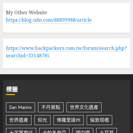
My Other Website
https://blog.udn.com/88899988/article
https://www.backpackers.com.tw/forum/search.php?
searchid=33148785
標籤
San Marino
不丹景點
世界文化遺產
世界遺產
仰光
佛羅里達州
倫敦塔橋
十字軍東征
卡帕多奇亞
國中國
土耳其