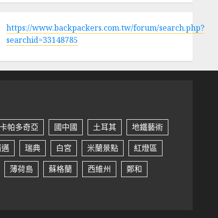
https://www.backpackers.com.tw/forum/search.php?
searchid=33148785
卡帕多奇亞
國中國
土耳其
地鐵藝術
清邁
瑞典
白宮
米蘭景點
紅燈區
薄荷島
蘇格蘭
西維州
鄭和