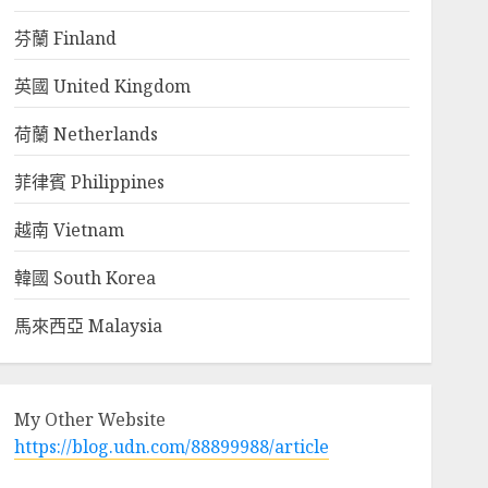
芬蘭 Finland
英國 United Kingdom
荷蘭 Netherlands
菲律賓 Philippines
越南 Vietnam
韓國 South Korea
馬來西亞 Malaysia
My Other Website
https://blog.udn.com/88899988/article