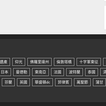
遺產
仰光
佛羅里達州
倫敦塔橋
十字軍東征
日本
曼德勒
東南亞
法國
波特蘭
泰國
芬蘭
英國
華盛頓dc
菲律賓
萬聖節
蒲甘