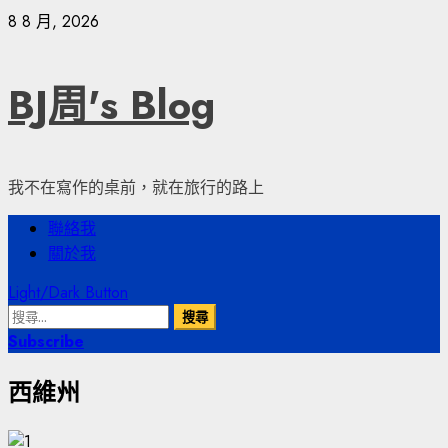
Skip
8 8 月, 2026
to
content
BJ周's Blog
我不在寫作的桌前，就在旅行的路上
Primary
聯絡我
Menu
關於我
Light/Dark Button
搜
尋
Subscribe
關
西維州
鍵
字: