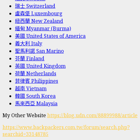
瑞士 Switzerland
盧森堡 Luxembourg
紐西蘭 New Zealand
緬甸 Myanmar (Burma)
美國 United States of America
義大利 Italy
聖馬利諾 San Marino
芬蘭 Finland
英國 United Kingdom
荷蘭 Netherlands
菲律賓 Philippines
越南 Vietnam
韓國 South Korea
馬來西亞 Malaysia
My Other Website
https://blog.udn.com/88899988/article
https://www.backpackers.com.tw/forum/search.php?
searchid=33148785